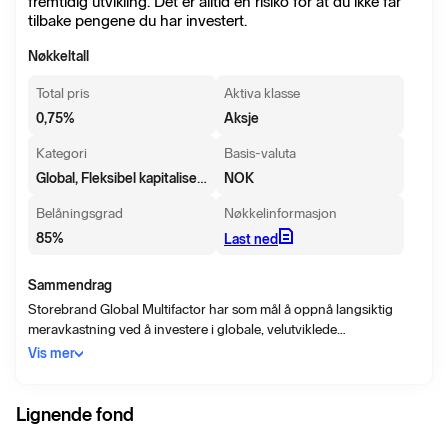
fremtidig utvikling. Det er alltid en risiko for at du ikke får
tilbake pengene du har investert.
Nøkkeltall
Total pris
Aktiva klasse
0,75
%
Aksje
Kategori
Basis-valuta
Global, Fleksibel kapitalisering
NOK
Belåningsgrad
Nøkkelinformasjon
85
%
Last ned
Sammendrag
Storebrand Global Multifactor har som mål å oppnå langsiktig
meravkastning ved å investere i globale, velutviklede
aksjemarkeder. Fondet er et modellbasert faktorfond, som søker å
Vis mer
utnytte veldokumenterte risikopremier knyttet til faktorene; verdi,
størrelse, momentum og lav volatilitet. Porteføljen er sektor- og
regionsnøytral, likevektet på faktornivå, og vil normalt bestå av
Lignende fond
300-400 store og mellomstore aksjeselskaper. Fondet forvaltes i