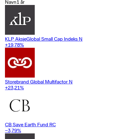
tråd med Storebrands prinsipper for bærekraftige investeringer.
Navn
1 år
Fondet har UCITS-status, og referanseindeksen er MSCI World
NTR.
KLP AksjeGlobal Small Cap Indeks N
+19,78
%
Storebrand Global Multifactor N
+23,21
%
CB Save Earth Fund RC
−3,79
%