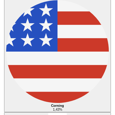
Corning
1,43
%