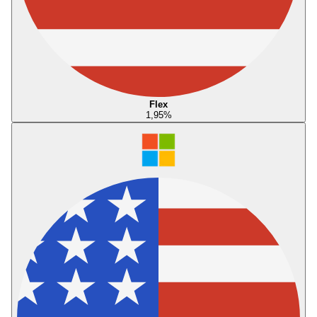
Flex
1,95
%