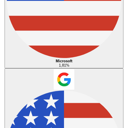
Microsoft
1,81
%