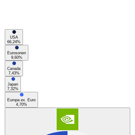
USA
66,24
%
Eurosonen
9,60
%
Canada
7,43
%
Japan
7,32
%
Europa ex. Euro
4,70
%