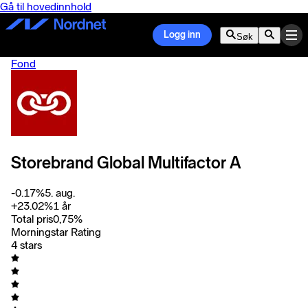
Gå til hovedinnhold
Logg inn
Søk
Fond
Storebrand Global Multifactor A
-0.17
%
5. aug.
+
23.02
%
1 år
Total pris
0,75
%
Morningstar Rating
4 stars