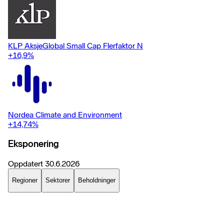
KLP AksjeGlobal Small Cap Flerfaktor N
+16,9
%
Nordea Climate and Environment
+14,74
%
Eksponering
Oppdatert
30.6.2026
Regioner
Sektorer
Beholdninger