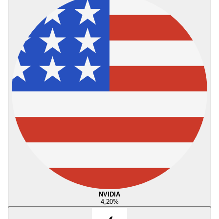
NVIDIA
4,20
%