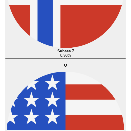
Subsea 7
0,96
%
Q