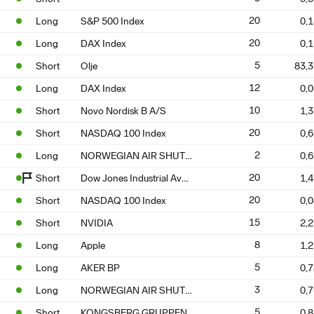
20
Long
S&P 500 Index
0,
20
Long
DAX Index
0,
5
Short
Olje
83,
12
Long
DAX Index
0,
10
Short
Novo Nordisk B A/S
1,
20
Short
NASDAQ 100 Index
0,
NORWEGIAN AIR SHUTTLE
2
Long
0,
Dow Jones Industrial Average
20
Short
1,
20
Short
NASDAQ 100 Index
0,
15
Short
NVIDIA
2,
8
Long
Apple
1,
5
Long
AKER BP
0,
NORWEGIAN AIR SHUTTLE
3
Long
0,
5
Short
KONGSBERG GRUPPEN
0,