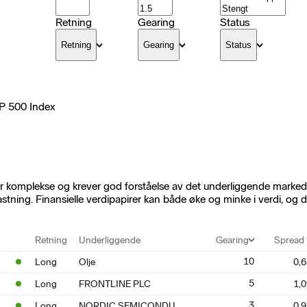
Retning
Gearing
Status
Retning
Gearing
Status
P 500 Index
e er komplekse og krever god forståelse av det underliggende marked
astning. Finansielle verdipapirer kan både øke og minke i verdi, og de
Retning
Underliggende
Gearing
Spread
10
Long
Olje
0,
5
Long
FRONTLINE PLC
1,
NORDIC SEMICONDUCTOR
3
Long
0,