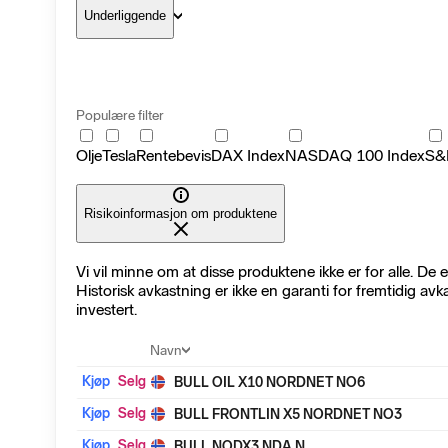
Underliggende
Populære filter
Olje
Tesla
Rentebevis
DAX Index
NASDAQ 100 Index
S&
Risikoinformasjon om produktene
Vi vil minne om at disse produktene ikke er for alle. D
Historisk avkastning er ikke en garanti for fremtidig avk
investert.
Kjøp
Selg
Navn
Kjøp
Selg
BULL OIL X10 NORDNET NO6
Kjøp
Selg
BULL FRONTLIN X5 NORDNET NO3
Kjøp
Selg
BULL NODX3 NDA N