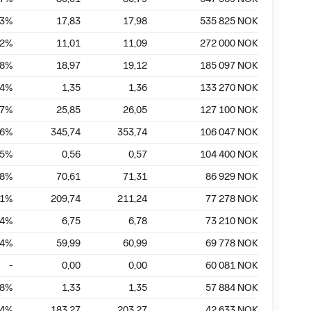
83
%
17,83
17,98
535 825
NOK
72
%
11,01
11,09
272 000
NOK
78
%
18,97
19,12
185 097
NOK
74
%
1,35
1,36
133 270
NOK
77
%
25,85
26,05
127 100
NOK
26
%
345,74
353,74
106 047
NOK
75
%
0,56
0,57
104 400
NOK
98
%
70,61
71,31
86 929
NOK
71
%
209,74
211,24
77 278
NOK
44
%
6,75
6,78
73 210
NOK
64
%
59,99
60,99
69 778
NOK
-
0,00
0,00
60 081
NOK
48
%
1,33
1,35
57 884
NOK
84
%
183,27
203,27
42 633
NOK