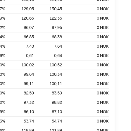
07
%
129,05
130,45
0
NOK
39
%
120,65
122,35
0
NOK
92
%
96,07
97,95
0
NOK
24
%
66,85
68,38
0
NOK
14
%
7,40
7,64
0
NOK
69
%
0,61
0,64
0
NOK
50
%
100,02
100,52
0
NOK
70
%
99,64
100,34
0
NOK
00
%
99,11
100,11
0
NOK
20
%
82,59
83,59
0
NOK
52
%
97,32
98,82
0
NOK
49
%
66,10
67,10
0
NOK
83
%
53,74
54,74
0
NOK
46
%
118,89
121,89
0
NOK