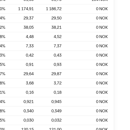
00
%
1 174,91
1 186,72
0
NOK
44
%
29,37
29,50
0
NOK
42
%
38,05
38,21
0
NOK
88
%
4,48
4,52
0
NOK
54
%
7,33
7,37
0
NOK
33
%
0,42
0,43
0
NOK
15
%
0,91
0,93
0
NOK
77
%
29,64
29,87
0
NOK
08
%
3,68
3,72
0
NOK
11
%
0,16
0,18
0
NOK
54
%
0,921
0,945
0
NOK
58
%
0,340
0,349
0
NOK
25
%
0,030
0,032
0
NOK
70
%
120,15
121,00
0
NOK