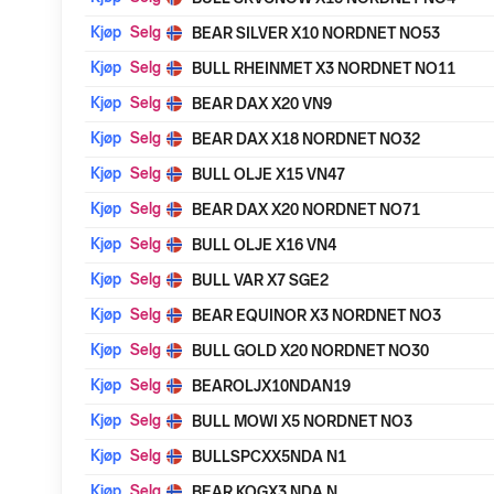
Kjøp
Selg
BEAR SILVER X10 NORDNET NO53
Kjøp
Selg
BULL RHEINMET X3 NORDNET NO11
Kjøp
Selg
BEAR DAX X20 VN9
Kjøp
Selg
BEAR DAX X18 NORDNET NO32
Kjøp
Selg
BULL OLJE X15 VN47
Kjøp
Selg
BEAR DAX X20 NORDNET NO71
Kjøp
Selg
BULL OLJE X16 VN4
Kjøp
Selg
BULL VAR X7 SGE2
Kjøp
Selg
BEAR EQUINOR X3 NORDNET NO3
Kjøp
Selg
BULL GOLD X20 NORDNET NO30
Kjøp
Selg
BEAROLJX10NDAN19
Kjøp
Selg
BULL MOWI X5 NORDNET NO3
Kjøp
Selg
BULLSPCXX5NDA N1
Kjøp
Selg
BEAR KOGX3 NDA N