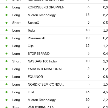
5
Long
KONGSBERG GRUPPEN
0,
15
Long
Micron Technology
5,
5
Short
SpaceX
0,
10
Long
Tesla
1,
10
Long
Rheinmetall
0,
15
Long
Olje
1,
3
Long
STOREBRAND
0,
10
Short
NASDAQ 100 Index
2,
2
Long
YARA INTERNATIONAL
0,
5
Long
EQUINOR
0,
NORDIC SEMICONDUCTOR
5
Long
1,
15
Long
Intel
4,
10
Long
Micron Technology
2,
2
Short
VÅR ENERGI ASA
0,