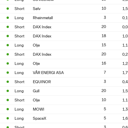
10
Short
Sølv
1,
3
Long
Rheinmetall
0,
20
Short
DAX Index
0,
18
Short
DAX Index
1,
15
Long
Olje
1,
20
Short
DAX Index
0,
16
Long
Olje
1,
7
Long
VÅR ENERGI ASA
1,
3
Short
EQUINOR
0,
20
Long
Gull
1,
10
Short
Olje
1,
5
Long
MOWI
1,
5
Long
SpaceX
1,
3
Short
0,