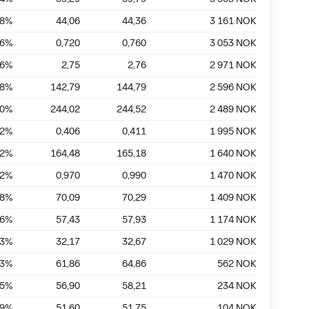
68
%
44,06
44,36
3 161
NOK
26
%
0,720
0,760
3 053
NOK
36
%
2,75
2,76
2 971
NOK
38
%
142,79
144,79
2 596
NOK
20
%
244,02
244,52
2 489
NOK
22
%
0,406
0,411
1 995
NOK
42
%
164,48
165,18
1 640
NOK
02
%
0,970
0,990
1 470
NOK
28
%
70,09
70,29
1 409
NOK
86
%
57,43
57,93
1 174
NOK
53
%
32,17
32,67
1 029
NOK
63
%
61,86
64,86
562
NOK
25
%
56,90
58,21
234
NOK
29
%
51,60
51,75
104
NOK