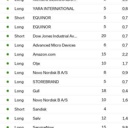
5
Long
YARA INTERNATIONAL
0,
5
Short
EQUINOR
0,
5
Long
EQUINOR
0,
Dow Jones Industrial Average
20
Short
0,
6
Long
Advanced Micro Devices
0,
15
Long
Amazon.com
2,
10
Long
Olje
1,
8
Long
Novo Nordisk B A/S
0,
5
Long
STOREBRAND
0,
18
Long
Gull
0,
10
Long
Novo Nordisk B A/S
1,
4
Short
Sandisk
12
Long
Sølv
1,
15
Long
ServiceNow
9,