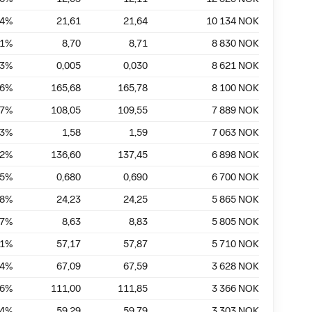
14
%
21,61
21,64
10 134
NOK
11
%
8,70
8,71
8 830
NOK
33
%
0,005
0,030
8 621
NOK
06
%
165,68
165,78
8 100
NOK
37
%
108,05
109,55
7 889
NOK
63
%
1,58
1,59
7 063
NOK
62
%
136,60
137,45
6 898
NOK
45
%
0,680
0,690
6 700
NOK
08
%
24,23
24,25
5 865
NOK
27
%
8,63
8,83
5 805
NOK
21
%
57,17
57,87
5 710
NOK
74
%
67,09
67,59
3 628
NOK
76
%
111,00
111,85
3 366
NOK
84
%
59,29
59,79
3 303
NOK