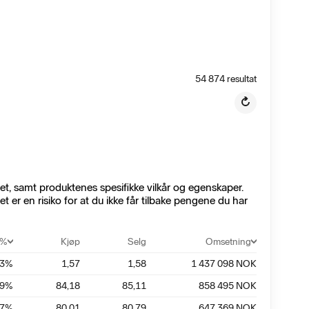
54 874
resultat
et, samt produktenes spesifikke vilkår og egenskaper.
t er en risiko for at du ikke får tilbake pengene du har
 %
Kjøp
Selg
Omsetning
63
%
1,57
1,58
1 437 098
NOK
09
%
84,18
85,11
858 495
NOK
97
%
80,01
80,79
647 369
NOK