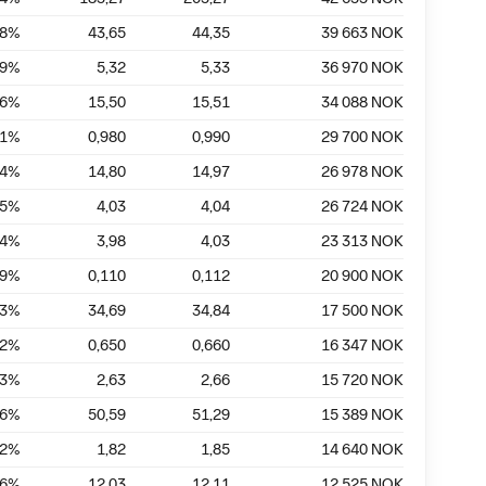
58
%
43,65
44,35
39 663
NOK
19
%
5,32
5,33
36 970
NOK
06
%
15,50
15,51
34 088
NOK
01
%
0,980
0,990
29 700
NOK
14
%
14,80
14,97
26 978
NOK
25
%
4,03
4,04
26 724
NOK
24
%
3,98
4,03
23 313
NOK
79
%
0,110
0,112
20 900
NOK
43
%
34,69
34,84
17 500
NOK
52
%
0,650
0,660
16 347
NOK
13
%
2,63
2,66
15 720
NOK
36
%
50,59
51,29
15 389
NOK
62
%
1,82
1,85
14 640
NOK
66
%
12,03
12,11
12 525
NOK