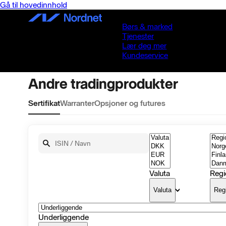
Gå til hovedinnhold
Børs & marked
Tjenester
Lær deg mer
Kundeservice
Andre tradingprodukter
Sertifikat
Warranter
Opsjoner og futures
Søk
Valuta
Regi
Valuta
Reg
Underliggende