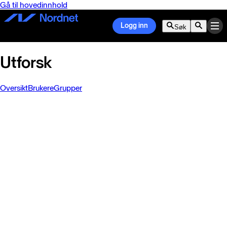
Gå til hovedinnhold
Logg inn
Søk
Utforsk
Oversikt
Brukere
Grupper