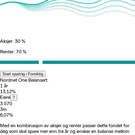
Aksjer: 30 %
Renter: 70 %
Start sparing i Forsiktig
Nordnet One Balansert.
1 år
13,12
%
Eiere
?
3 570
3m
6,07
%
Med en kombinasjon av aksjer og renter passer dette fondet for
deg som skal spare mer enn tre år og ønsker en balanse mellom