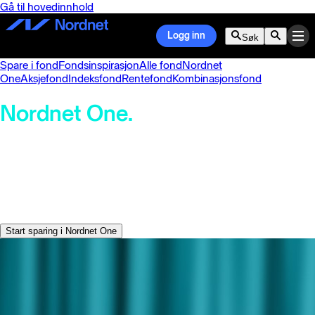
Gå til hovedinnhold
Logg inn
Søk
Spare i fond
Fondsinspirasjon
Alle fond
Nordnet
One
Aksjefond
Indeksfond
Rentefond
Kombinasjonsfond
Nordnet One.
Det eneste fondet du trenger.
For deg som vil spare enkelt, globalt og
fleksibelt. Alt i ett fond.
Start sparing i Nordnet One