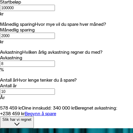
Startbeløp
kr
Månedlig sparing
Hvor mye vil du spare hver måned?
Månedlig sparing
kr
Avkastning
Hvilken årlig avkastning regner du med?
Avkastning
%
Antall år
Hvor lenge tenker du å spare?
Antall år
År
578 459
kr
Dine innskudd:
340 000
kr
Beregnet avkastning:
+238 459
kr
Begynn å spare
Slik har vi regnet