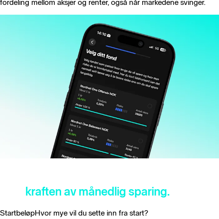
fordeling mellom aksjer og renter, også når markedene svinger.
Se hvordan lommeboken din kan vokse
med
kraften av månedlig sparing.
Startbeløp
Hvor mye vil du sette inn fra start?