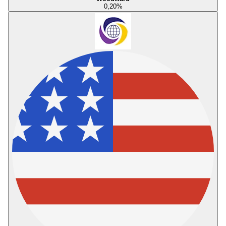
0,20
%