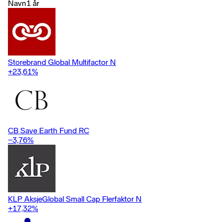
Navn
1 år
Storebrand Global Multifactor N
+23,61
%
CB Save Earth Fund RC
−3,76
%
KLP AksjeGlobal Small Cap Flerfaktor N
+17,32
%