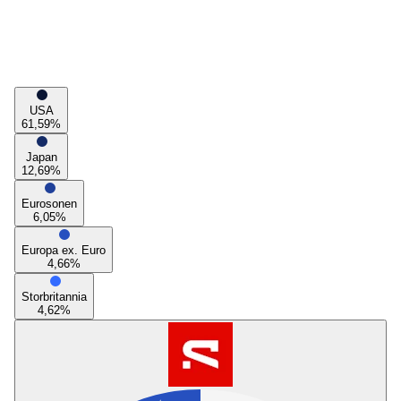
USA
61,59
%
Japan
12,69
%
Eurosonen
6,05
%
Europa ex. Euro
4,66
%
Storbritannia
4,62
%