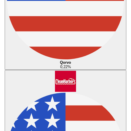
Qorvo
0,22
%