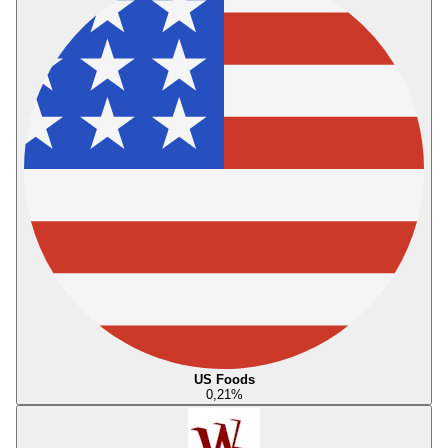
US Foods
0,21
%