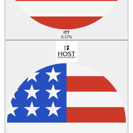
ITT
0,17
%