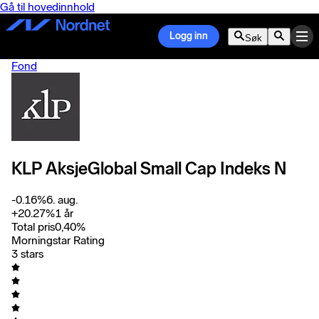
Gå til hovedinnhold
Logg inn
Søk
Fond
KLP AksjeGlobal Small Cap Indeks N
-0.16
%
6. aug.
+
20.27
%
1 år
Total pris
0,40
%
Morningstar Rating
3 stars