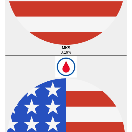
MKS
0,19
%