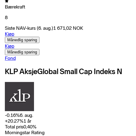
Bærekraft
8
Siste NAV-kurs
(6. aug.)
1 671,02
NOK
Kjøp
Månedlig sparing
Kjøp
Månedlig sparing
Fond
KLP AksjeGlobal Small Cap Indeks N
-0.16
%
6. aug.
+
20.27
%
1 år
Total pris
0,40
%
Morningstar Rating