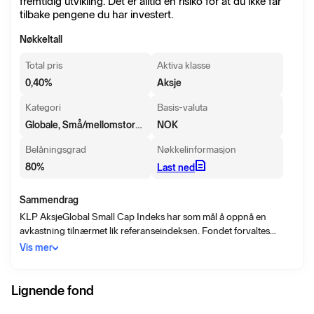
fremtidig utvikling. Det er alltid en risiko for at du ikke får
tilbake pengene du har investert.
Nøkkeltall
Total pris
Aktiva klasse
0,40
%
Aksje
Kategori
Basis-valuta
Globale, Små/mellomstore selskaper
NOK
Belåningsgrad
Nøkkelinformasjon
80
%
Last ned
Sammendrag
KLP AksjeGlobal Small Cap Indeks har som mål å oppnå en
avkastning tilnærmet lik referanseindeksen. Fondet forvaltes
indeksnært og investerer hovedsakelig i aksjemarkedet globalt.
Vis mer
Lignende fond