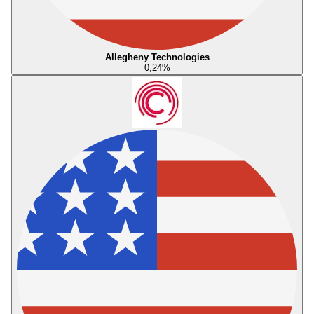
Allegheny Technologies
0,24
%