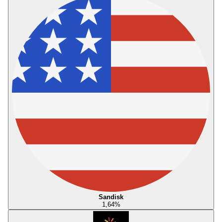
Sandisk
1,64
%