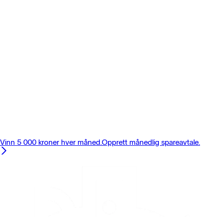
Vinn 5 000 kroner hver måned.
Opprett månedlig spareavtale.