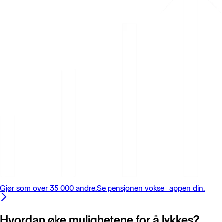
Gjør som over 35 000 andre.
Se pensjonen vokse i appen din.
Hvordan øke
mulighetene
for å lykkes?