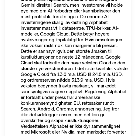
Gemini direkte i Search, men investorene vil holde
øye med om AI forbedrer eller kannibaliserer den
mest profitable forretningen. De enorme AI-
investeringene skal gi avkastning Alphabet
investerer massivt i: datasentre, TPU-brikker, AI-
modeller, Google Cloud. Dette betyr høyere
avskrivninger og kapitalutgifter. Hvis omsetningen
ikke vokser raskt nok, kan marginene bli presset.
Dette er sannsynligvis den største årsaken til
kursfluktuasjoner de neste 12 månedene. Google
Cloud skal fortsette den høye veksten Cloud er den
største nye vekstmotoren. I det siste kvartalet vokste
Google Cloud fra 13,6 mia. USD til 24,8 mia. USD,
og ordrereserven nådde 513,9 mia. USD. Hvis
veksten begynner å avta markant, vil markedet
sannsynligvis reagere negativt. Regulering Alphabet
er fortsatt under press fra: amerikanske
konkurransemyndigheter, EU, rettssaker rundt
Search, Android, Chrome, annonsering. Jeg tror
ikke det ødelegger casen, men det kan gi
overskrifter og skape kursfluktuasjoner.
Verdsettelsen Alphabet er ikke dyr sammenlignet
med Microsoft eller Nvidia, men markedet forventer