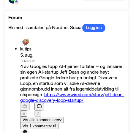
Forum
Bli med i samtalen på Nordnet Social
Logg inn
kutips
5. aug.
·
Oversatt
4 av Googles topp AI-hjerner forlater – og lanserer
sin egen AI-startup Jeff Dean og andre høyt
profilerte Google-ledere har grunnlagt Discovery
Loop, en startup som vil søke AI-drevne
gjennombrudd innen alt fra legemiddelutvikling til
chipdesign.
https://www.wired.com/story/jeff-dean-
google-discovery-loop-startup/
5
2
Vis alle kommentarer
Vis 1 kommentar til