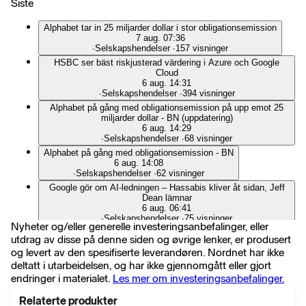
Siste
Alphabet tar in 25 miljarder dollar i stor obligationsemission
7 aug. 07:36
∙
Selskapshendelser
∙
157 visninger
HSBC ser bäst riskjusterad värdering i Azure och Google
Cloud
6 aug. 14:31
∙
Selskapshendelser
∙
394 visninger
Alphabet på gång med obligationsemission på upp emot 25
miljarder dollar - BN (uppdatering)
6 aug. 14:29
∙
Selskapshendelser
∙
68 visninger
Alphabet på gång med obligationsemission - BN
6 aug. 14:08
∙
Selskapshendelser
∙
62 visninger
Google gör om AI-ledningen – Hassabis kliver åt sidan, Jeff
Dean lämnar
6 aug. 06:41
∙
Selskapshendelser
∙
75 visninger
Nyheter og/eller generelle investeringsanbefalinger, eller
Källor: Google i samtal om affär med AI-bolaget Mechanize
utdrag av disse på denne siden og øvrige lenker, er produsert
värd över 1,5 miljarder dollar - BI
og levert av den spesifiserte leverandøren. Nordnet har ikke
5 aug. 14:55
∙
Selskapshendelser
∙
148 visninger
deltatt i utarbeidelsen, og har ikke gjennomgått eller gjort
endringer i materialet.
Les mer om investeringsanbefalinger.
Google får inte stopp på brittisk grupptalan om sökannonser
5 aug. 14:02
∙
Selskapshendelser
∙
101 visninger
Relaterte produkter