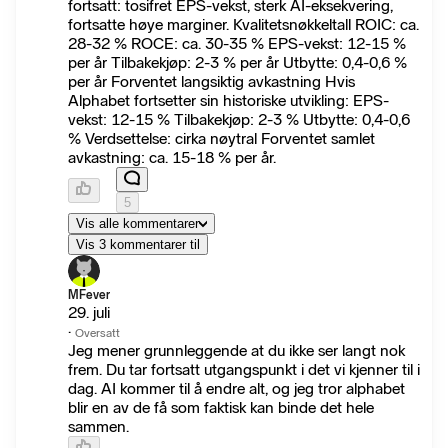
fortsatt: tosifret EPS-vekst, sterk AI-eksekvering,
fortsatte høye marginer. Kvalitetsnøkkeltall ROIC: ca.
28-32 % ROCE: ca. 30-35 % EPS-vekst: 12-15 %
per år Tilbakekjøp: 2-3 % per år Utbytte: 0,4-0,6 %
per år Forventet langsiktig avkastning Hvis
Alphabet fortsetter sin historiske utvikling: EPS-
vekst: 12-15 % Tilbakekjøp: 2-3 % Utbytte: 0,4-0,6
% Verdsettelse: cirka nøytral Forventet samlet
avkastning: ca. 15-18 % per år.
5
Vis alle kommentarer
Vis 3 kommentarer til
MFever
29. juli
·
Oversatt
Jeg mener grunnleggende at du ikke ser langt nok
frem. Du tar fortsatt utgangspunkt i det vi kjenner til i
dag. AI kommer til å endre alt, og jeg tror alphabet
blir en av de få som faktisk kan binde det hele
sammen.