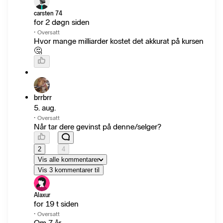
carsten 74
for 2 døgn siden
·
Oversatt
Hvor mange milliarder kostet det akkurat på kursen
🤔
brrbrr
5. aug.
·
Oversatt
Når tar dere gevinst på denne/selger?
2
4
Vis alle kommentarer
Vis 3 kommentarer til
Alaxur
for 19 t siden
·
Oversatt
Om 7 år.