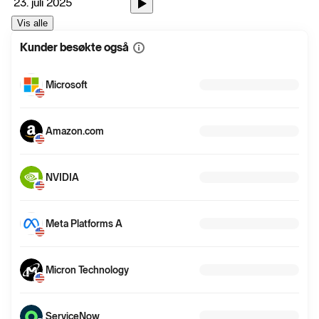
23. juli 2025
Vis alle
Kunder besøkte også
Vis
mer
informasjon
Microsoft
Amazon.com
NVIDIA
Meta Platforms A
Micron Technology
ServiceNow