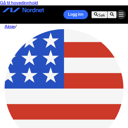
Gå til hovedinnhold
Logg inn
Søk
Aksje
/