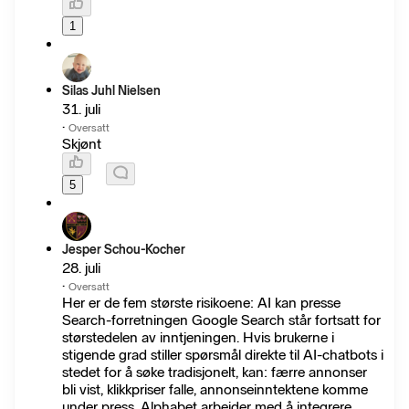
1
Silas Juhl Nielsen
31. juli
·
Oversatt
Skjønt
5
Jesper Schou-Kocher
28. juli
·
Oversatt
Her er de fem største risikoene: AI kan presse
Search-forretningen Google Search står fortsatt for
størstedelen av inntjeningen. Hvis brukerne i
stigende grad stiller spørsmål direkte til AI-chatbots i
stedet for å søke tradisjonelt, kan: færre annonser
bli vist, klikkpriser falle, annonseinntektene komme
under press. Alphabet arbeider med å integrere