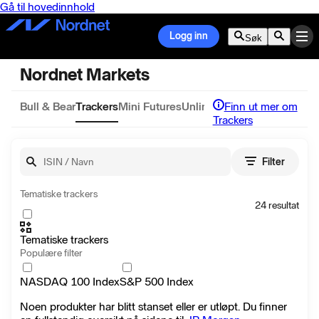
Gå til hovedinnhold
Logg inn
Søk
Nordnet Markets
Bull & Bear
Trackers
Mini Futures
Unlimited Turbos
Finn ut mer om
Trackers
Søk
Filter
Tematiske trackers
24
resultat
Tematiske trackers
Populære filter
NASDAQ 100 Index
S&P 500 Index
Noen produkter har blitt stanset eller er utløpt. Du finner