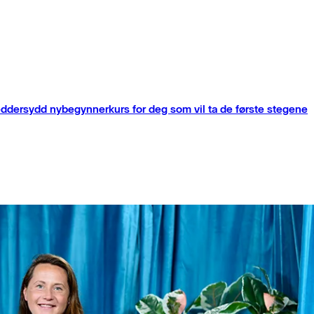
kreddersydd nybegynnerkurs for deg som vil ta de første stegene