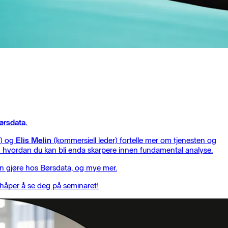
ørsdata.
t) og
Elis Melin
(kommersiell leder) fortelle mer om tjenesten og
 om hvordan du kan bli enda skarpere innen fundamental analyse.
kan gjøre hos Børsdata, og mye mer.
 håper å se deg på seminaret!