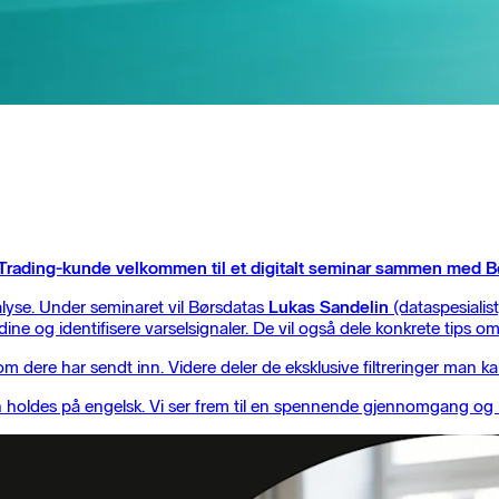
e Trading-kunde velkommen til et digitalt seminar sammen med B
alyse. Under seminaret vil Børsdatas
Lukas Sandelin
(dataspesialis
dine og identifisere varselsignaler. De vil også dele konkrete tips
som dere har sendt inn. Videre deler de eksklusive filtreringer man 
nen holdes på engelsk. Vi ser frem til en spennende gjennomgang og