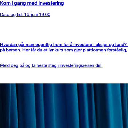
Kom i gang med investering
Dato og tid: 16. juni 19:00
Hvordan går man egentlig frem for å investere i aksjer og fond?
på børsen. Her får du et lynkurs som gjør plattformen forståelig, 
Meld deg på og ta neste steg i investeringsreisen din!