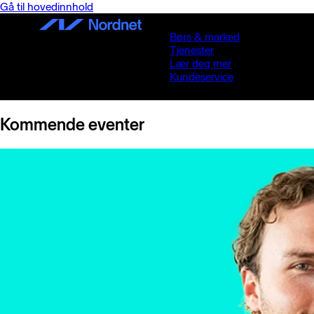
Gå til hovedinnhold
Børs & marked
Tjenester
Lær deg mer
Kundeservice
Kommende eventer