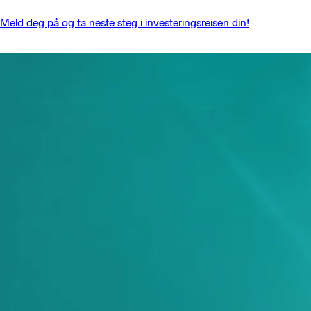
Meld deg på og ta neste steg i investeringsreisen din!