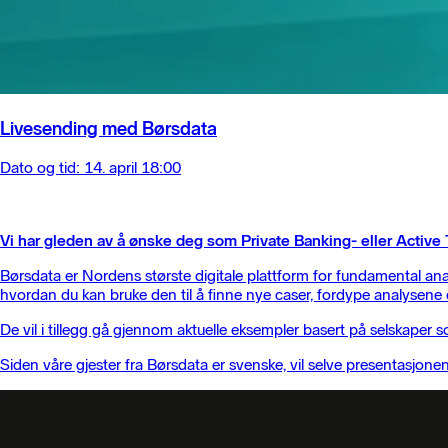
Livesending med Børsdata
Dato og tid: 14. april 18:00
Vi har gleden av å ønske deg som Private Banking- eller Activ
Børsdata er Nordens største digitale plattform for fundamental an
hvordan du kan bruke den til å finne nye caser, fordype analysene 
De vil i tillegg gå gjennom aktuelle eksempler basert på selskaper 
Siden våre gjester fra Børsdata er svenske, vil selve presentasjo