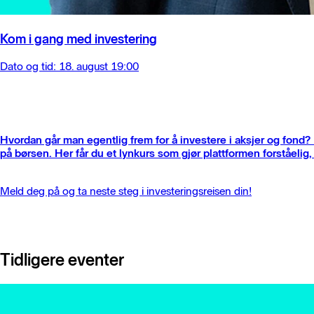
Kom i gang med investering
Dato og tid: 18. august 19:00
Hvordan går man egentlig frem for å investere i aksjer og fond?
på børsen. Her får du et lynkurs som gjør plattformen forståelig, 
Meld deg på og ta neste steg i investeringsreisen din!
Tidligere eventer