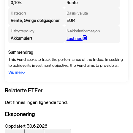
0,10
%
Rente
Kategori
Basis-valuta
Rente, Øvrige obligasjoner
EUR
Utbyttepolicy
Nøkkelinformasjon
Akkumulert
Last ned
Sammendrag
This Fund seeks to track the performance of the Index. In seeking
to achieve its investment objective, the Fund aims to provide a
return (comprising both income and capital appreciation) which,
Vis mer
before application of fees and expenses, is similar to the return of
the Index.
Relaterte ETFer
Det finnes ingen lignende fond.
Eksponering
Oppdatert
30.6.2026