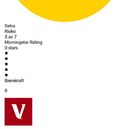
Xetra
Risiko
3 av 7
Morningstar Rating
0 stars
Bærekraft
6