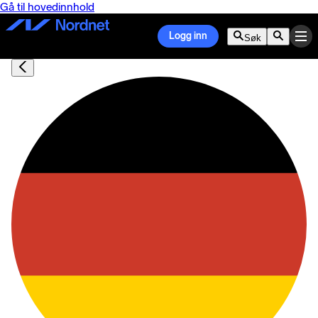
Gå til hovedinnhold
Logg inn
Søk