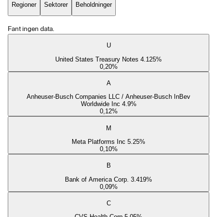
Regioner
Sektorer
Beholdninger
Fant ingen data.
U
United States Treasury Notes 4.125%
0,20
%
A
Anheuser-Busch Companies LLC / Anheuser-Busch InBev
Worldwide Inc 4.9%
0,12
%
M
Meta Platforms Inc 5.25%
0,10
%
B
Bank of America Corp. 3.419%
0,09
%
C
CVS Health Corp 5.05%