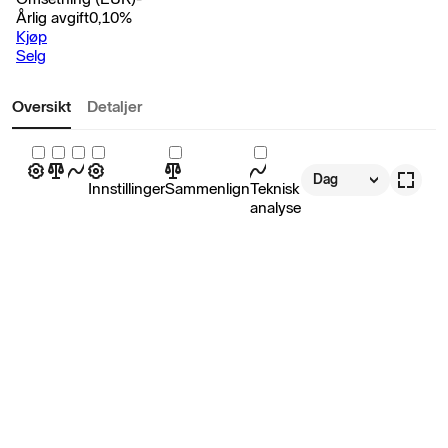
Årlig avgift
0,10
%
Kjøp
Selg
Oversikt
Detaljer
Dag
Innstillinger
Sammenlign
Teknisk
analyse