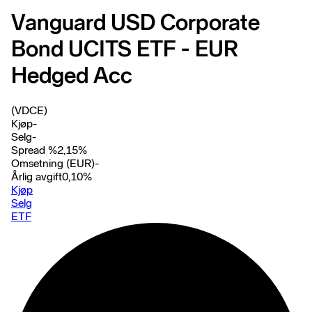
Vanguard USD Corporate
Bond UCITS ETF - EUR
Hedged Acc
(VDCE)
Kjøp
-
Selg
-
Spread %
2,15
%
Omsetning (EUR)
-
Årlig avgift
0,10
%
Kjøp
Selg
ETF