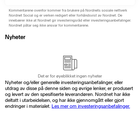
Kommentarene ovenfor kommer fra brukere på Nordnets sosiale nettverk
Nordnet Social og er verken redigert eller forhåndsvist av Nordnet. De
innebærer ikke at Nordnet gir investeringsråd eller investeringsanbefalinger.
Nordnet påtar seg ikke ansvar for kommentarene.
Nyheter
Det er for øyeblikket ingen nyheter
Nyheter og/eller generelle investeringsanbefalinger, eller
utdrag av disse på denne siden og øvrige lenker, er produsert
og levert av den spesifiserte leverandøren. Nordnet har ikke
deltatt i utarbeidelsen, og har ikke gjennomgått eller gjort
endringer i materialet.
Les mer om investeringsanbefalinger.