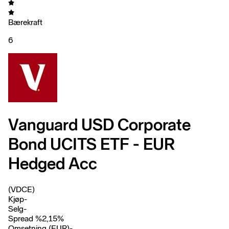
Bærekraft
6
Vanguard USD Corporate
Bond UCITS ETF - EUR
Hedged Acc
(VDCE)
Kjøp
-
Selg
-
Spread %
2,15
%
Omsetning (EUR)
-