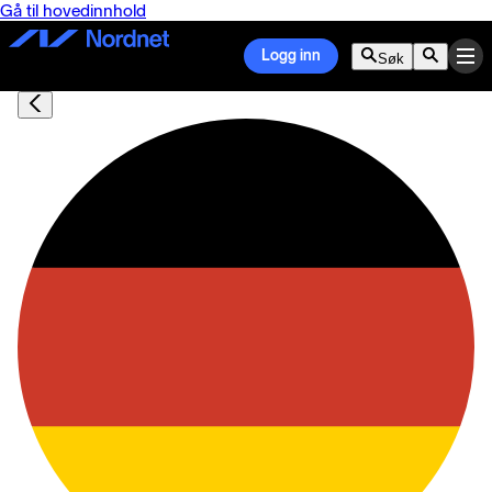
Gå til hovedinnhold
Logg inn
Søk