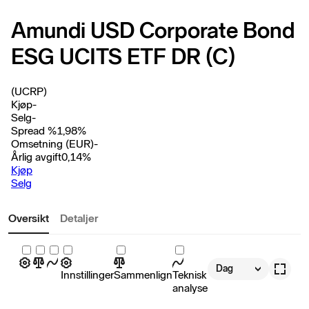
Amundi USD Corporate Bond
ESG UCITS ETF DR (C)
(UCRP)
Kjøp
-
Selg
-
Spread %
1,98
%
Omsetning (EUR)
-
Årlig avgift
0,14
%
Kjøp
Selg
Oversikt
Detaljer
Dag
Innstillinger
Sammenlign
Teknisk
analyse