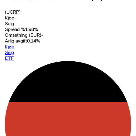
(UCRP)
Kjøp
-
Selg
-
Spread %
1,98
%
Omsetning (EUR)
-
Årlig avgift
0,14
%
Kjøp
Selg
ETF