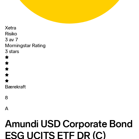
Xetra
Risiko
3 av 7
Morningstar Rating
3 stars
Bærekraft
8
A
Amundi USD Corporate Bond
ESG UCITS ETF DR (C)