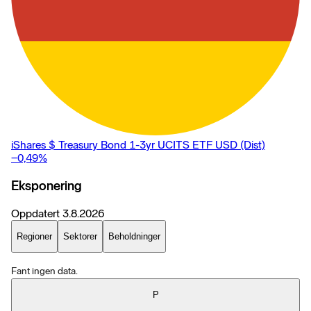
iShares $ Treasury Bond 1-3yr UCITS ETF USD (Dist)
−0,49
%
Eksponering
Oppdatert
3.8.2026
Regioner
Sektorer
Beholdninger
Fant ingen data.
P