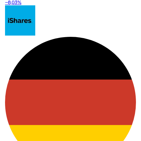
−8,03
%