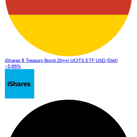
iShares $ Treasury Bond 20+yr UCITS ETF USD (Dist)
−5,66
%