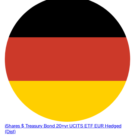
iShares $ Treasury Bond 20+yr UCITS ETF EUR Hedged
(Dist)