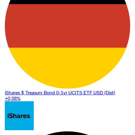
iShares $ Treasury Bond 0-1yr UCITS ETF USD (Dist)
+0,38
%