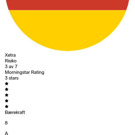
Xetra
Risiko
3 av 7
Morningstar Rating
3 stars
Bærekraft
8
A