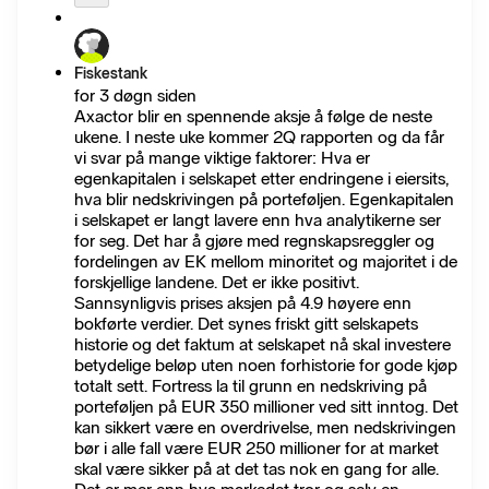
Fiskestank
for 3 døgn siden
Axactor blir en spennende aksje å følge de neste
ukene. I neste uke kommer 2Q rapporten og da får
vi svar på mange viktige faktorer: Hva er
egenkapitalen i selskapet etter endringene i eiersits,
hva blir nedskrivingen på porteføljen. Egenkapitalen
i selskapet er langt lavere enn hva analytikerne ser
for seg. Det har å gjøre med regnskapsreggler og
fordelingen av EK mellom minoritet og majoritet i de
forskjellige landene. Det er ikke positivt.
Sannsynligvis prises aksjen på 4.9 høyere enn
bokførte verdier. Det synes friskt gitt selskapets
historie og det faktum at selskapet nå skal investere
betydelige beløp uten noen forhistorie for gode kjøp
totalt sett. Fortress la til grunn en nedskriving på
porteføljen på EUR 350 millioner ved sitt inntog. Det
kan sikkert være en overdrivelse, men nedskrivingen
bør i alle fall være EUR 250 millioner for at market
skal være sikker på at det tas nok en gang for alle.