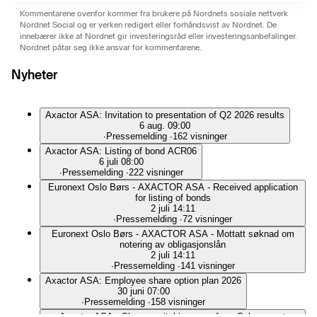
Kommentarene ovenfor kommer fra brukere på Nordnets sosiale nettverk
Nordnet Social og er verken redigert eller forhåndsvist av Nordnet. De
innebærer ikke at Nordnet gir investeringsråd eller investeringsanbefalinger.
Nordnet påtar seg ikke ansvar for kommentarene.
Nyheter
Axactor ASA: Invitation to presentation of Q2 2026 results
6 aug. 09:00
∙
Pressemelding
∙
162 visninger
Axactor ASA: Listing of bond ACR06
6 juli 08:00
∙
Pressemelding
∙
222 visninger
Euronext Oslo Børs - AXACTOR ASA - Received application
for listing of bonds
2 juli 14:11
∙
Pressemelding
∙
72 visninger
Euronext Oslo Børs - AXACTOR ASA - Mottatt søknad om
notering av obligasjonslån
2 juli 14:11
∙
Pressemelding
∙
141 visninger
Axactor ASA: Employee share option plan 2026
30 juni 07:00
∙
Pressemelding
∙
158 visninger
Axactor ASA - Share capital increase from Subsequent