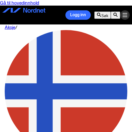
Gå til hovedinnhold
Logg inn
Søk
Aksje
/