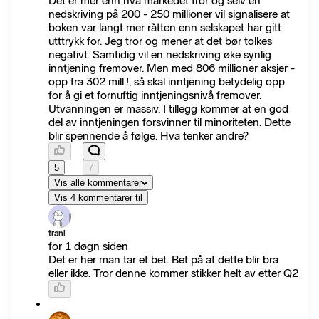
Det er mer enn hva markedet tror og selv en
nedskriving på 200 - 250 millioner vil signalisere at
boken var langt mer råtten enn selskapet har gitt
utttrykk for. Jeg tror og mener at det bør tolkes
negativt. Samtidig vil en nedskriving øke synlig
inntjening fremover. Men med 806 millioner aksjer -
opp fra 302 mill.!, så skal inntjening betydelig opp
for å gi et fornuftig inntjeningsnivå fremover.
Utvanningen er massiv. I tillegg kommer at en god
del av inntjeningen forsvinner til minoriteten. Dette
blir spennende å følge. Hva tenker andre?
5
7
Vis alle kommentarer
Vis 4 kommentarer til
trani
for 1 døgn siden
Det er her man tar et bet. Bet på at dette blir bra
eller ikke. Tror denne kommer stikker helt av etter Q2