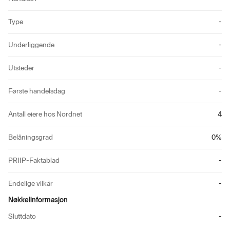
Type
-
Underliggende
-
Utsteder
-
Første handelsdag
-
Antall eiere hos Nordnet
4
Belåningsgrad
0
%
PRIIP-Faktablad
-
Endelige vilkår
-
Nøkkelinformasjon
Sluttdato
-