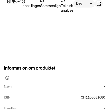
Dag
Innstillinger
Sammenlign
Teknisk
analyse
Informasjon om produktet
Vis
mer
Navn
-
informasjon
ISIN
CH1108681680
Handles i
-