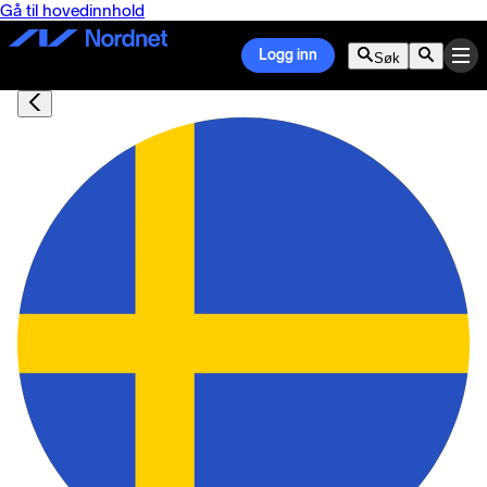
Gå til hovedinnhold
Logg inn
Søk