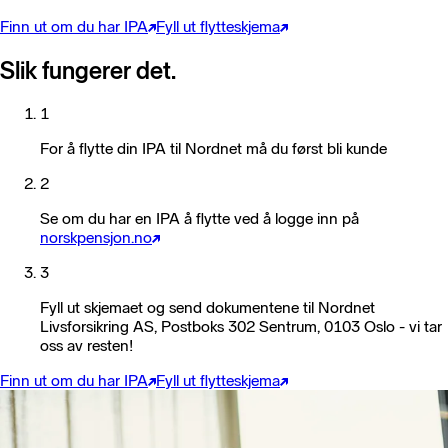
Finn ut om du har IPA
Fyll ut flytteskjema
Slik fungerer det.
1
For å flytte din IPA til Nordnet må du først bli kunde
2
Se om du har en IPA å flytte ved å logge inn på
norskpensjon.no
3
Fyll ut skjemaet og send dokumentene til
Nordnet
Livsforsikring AS
, Postboks 302 Sentrum, 0103 Oslo - vi tar
oss av resten!
Finn ut om du har IPA
Fyll ut flytteskjema