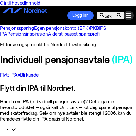
Gå til hovedinnhold
Logg inn
Søk
Pensjonssparing
Egen pensjonskonto (EPK)
PKB
IPS
IPA
Pensjonsinspirasjon
Alderstilpasset spareprofil
Et forsikringsprodukt fra Nordnet Livsforsikring
Individuell pensjonsavtale
(IPA)
Flytt IPA
Bli kunde
Flytt din IPA til Nordnet.
Har du en IPA (Individuell pensjonsavtale)? Dette gamle
favorittproduktet – også kalt Unit Link – lot deg spare til pensjon
med skattefradrag. Selv om nye avtaler ble stengt i 2006, kan du
fremdeles flytte din IPA gratis til Nordnet.