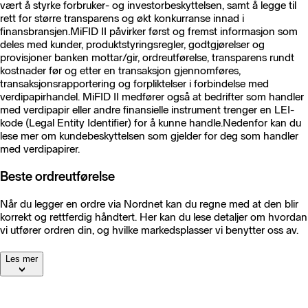
vært å styrke forbruker- og investorbeskyttelsen, samt å legge til
rett for større transparens og økt konkurranse innad i
finansbransjen.MiFID II påvirker først og fremst informasjon som
deles med kunder, produktstyringsregler, godtgjørelser og
provisjoner banken mottar/gir, ordreutførelse, transparens rundt
kostnader før og etter en transaksjon gjennomføres,
transaksjonsrapportering og forpliktelser i forbindelse med
verdipapirhandel. MiFID II medfører også at bedrifter som handler
med verdipapir eller andre finansielle instrument trenger en LEI-
kode (Legal Entity Identifier) for å kunne handle.Nedenfor kan du
lese mer om kundebeskyttelsen som gjelder for deg som handler
med verdipapirer.
Beste ordreutførelse
Når du legger en ordre via Nordnet kan du regne med at den blir
korrekt og rettferdig håndtert. Her kan du lese detaljer om hvordan
vi utfører ordren din, og hvilke markedsplasser vi benytter oss av.
Les mer