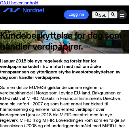
Gå til hovedinnhold
Logg inn
Søk
Kundebeskyttelse for deg som
handler verdipapirer.
I januar 2018 ble nye regelverk og forskrifter for
verdipapirmarkedet i EU innført med mål om å øke
transparensen og ytterligere styrke investorbeskyttelsen av
deg som handler verdipapirer.
Som en del av EU/EØS gjelder de samme reglene for
verdipapirhandel i Norge som i øvrige EU-land. Bakgrunnen er
EU-direktivet MiFID, Makets in Financial Instruments Directive,
som ble innført i 2007 og som blant annet har bidratt til
harmonisering og enklere handlel med verdipapir over
landegrenser.I januar 2018 ble MiFID erstattet med to nye
regelverk, MiFID II og MiFIR. Lovendringen kom som en følge av
finanskrisen i 2008 og det underliggende målet med MiFID II har