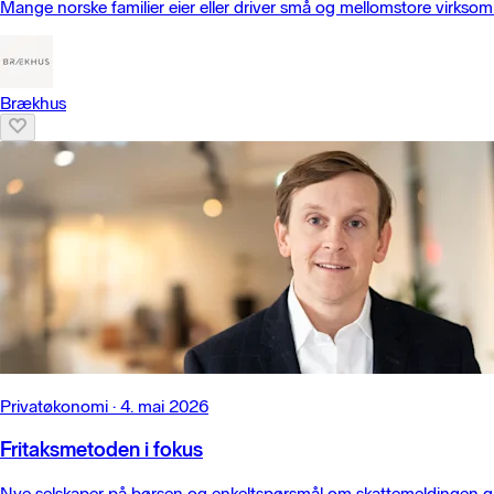
Mange norske familier eier eller driver små og mellomstore virksomh
Brækhus
Privatøkonomi
·
4. mai 2026
Fritaksmetoden i fokus
Nye selskaper på børsen og enkeltspørsmål om skattemeldingen gir 