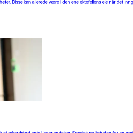
eter. Disse kan allerede være i den ene ektefellens eie når det inn
et rekordstort antall henvendelser. Spesielt muligheten for en gra