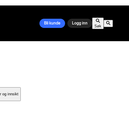
Bli kunde
Logg inn
Søk
 og innsikt