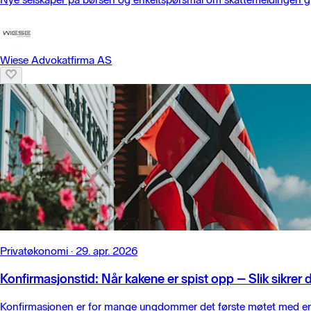
Wiese Advokatfirma AS
Privatøkonomi
·
29. apr. 2026
Konfirmasjonstid: Når kakene er spist opp – Slik sikrer 
Konfirmasjonen er for mange ungdommer det første møtet med en bet