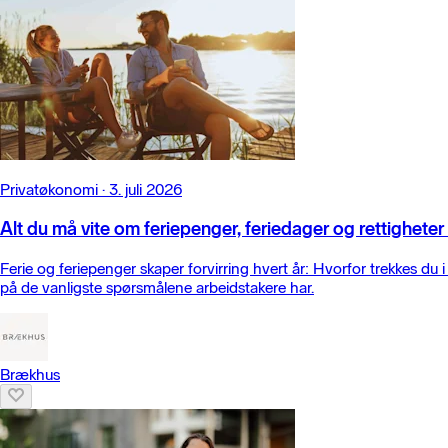
Privatøkonomi
·
3. juli 2026
Alt du må vite om feriepenger, feriedager og rettigheter i
Ferie og feriepenger skaper forvirring hvert år: Hvorfor trekkes du 
på de vanligste spørsmålene arbeidstakere har.
Brækhus