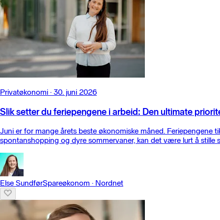
Privatøkonomi
·
30. juni 2026
Slik setter du feriepengene i arbeid: Den ultimate priorit
Juni er for mange årets beste økonomiske måned. Feriepengene tikk
spontanshopping og dyre sommervaner, kan det være lurt å stille se
Else Sundfør
Spareøkonom
·
Nordnet