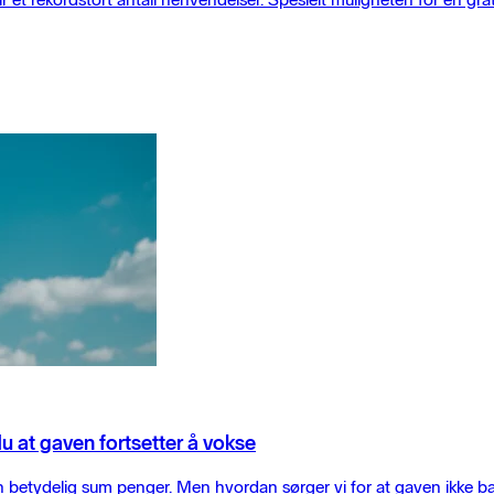
du at gaven fortsetter å vokse
ydelig sum penger. Men hvordan sørger vi for at gaven ikke bare fo