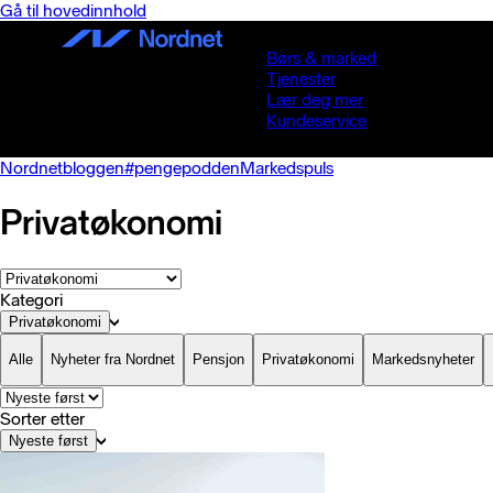
Gå til hovedinnhold
Børs & marked
Tjenester
Lær deg mer
Kundeservice
Nordnetbloggen
#pengepodden
Markedspuls
Privatøkonomi
Kategori
Privatøkonomi
Alle
Nyheter fra Nordnet
Pensjon
Privatøkonomi
Markedsnyheter
Sorter etter
Nyeste først