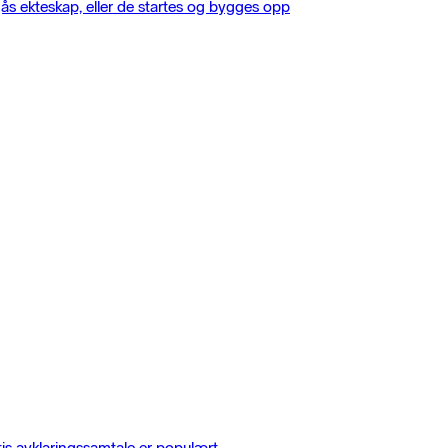
gås ekteskap, eller de startes og bygges opp
tis avklaringssamtale er populært