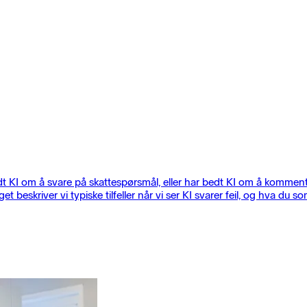
t KI om å svare på skattespørsmål, eller har bedt KI om å kommenter
gget beskriver vi typiske tilfeller når vi ser KI svarer feil, og hva du s