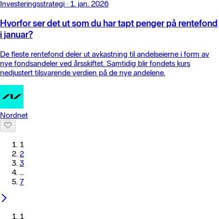
Investeringsstrategi
·
1. jan. 2026
Hvorfor ser det ut som du har tapt penger på rentefond
i januar?
De fleste rentefond deler ut avkastning til andelseierne i form av
nye fondsandeler ved årsskiftet. Samtidig blir fondets kurs
nedjustert tilsvarende verdien på de nye andelene.
Nordnet
1
2
3
...
7
1