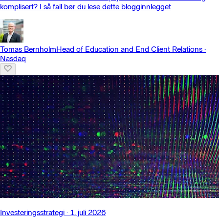
komplisert? I så fall bør du lese dette blogginnlegget
Tomas Bernholm
Head of Education and End Client Relations
·
Nasdaq
Investeringsstrategi
·
1. juli 2026