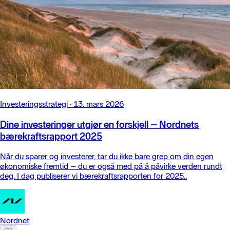
Investeringsstrategi
·
13. mars 2026
Dine investeringer utgjør en forskjell – Nordnets
bærekraftsrapport 2025
Når du sparer og investerer, tar du ikke bare grep om din egen
økonomiske fremtid – du er også med på å påvirke verden rundt
deg. I dag publiserer vi bærekraftsrapporten for 2025..
Nordnet