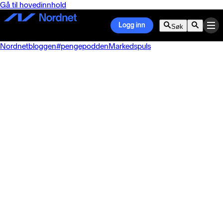
Gå til hovedinnhold
Logg inn
Søk
Nordnetbloggen
#pengepodden
Markedspuls