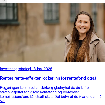
Investeringsstrategi
·
6. jan. 2026
Rentes rente-effekten kicker inn for rentefond også!
Regjeringen kom med en skikkelig gladnyhet da de la frem
statsbudsjettet for 2026: Rentefond og rentedelen i
kombinasjonsfond får utsatt skatt. Det betyr at du ikke lenger må
sk...