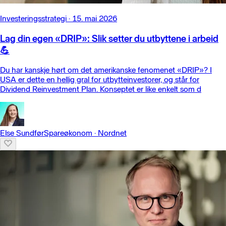
Investeringsstrategi
·
15. mai 2026
Lag din egen «DRIP»: Slik setter du utbyttene i arbeid
💪
Du har kanskje hørt om det amerikanske fenomenet «DRIP»? I
USA er dette en hellig gral for utbytteinvestorer, og står for
Dividend Reinvestment Plan. Konseptet er like enkelt som d
Else Sundfør
Spareøkonom
·
Nordnet