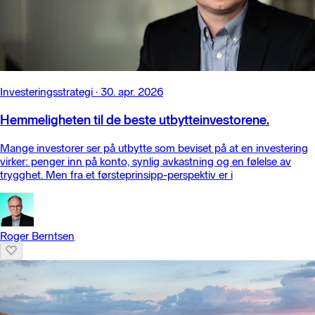
Investeringsstrategi
·
30. apr. 2026
Hemmeligheten til de beste utbytteinvestorene.
Mange investorer ser på utbytte som beviset på at en investering
virker: penger inn på konto, synlig avkastning og en følelse av
trygghet. Men fra et førsteprinsipp-perspektiv er i
Roger Berntsen