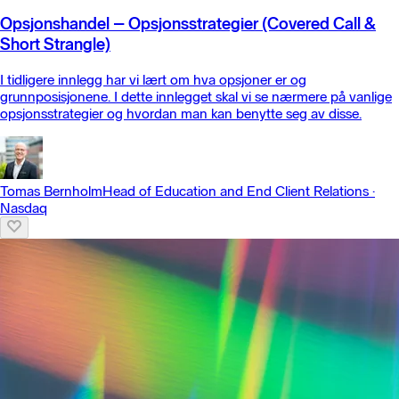
Opsjonshandel – Opsjonsstrategier (Covered Call &
Short Strangle)
I tidligere innlegg har vi lært om hva opsjoner er og
grunnposisjonene. I dette innlegget skal vi se nærmere på vanlige
opsjonsstrategier og hvordan man kan benytte seg av disse.
Tomas Bernholm
Head of Education and End Client Relations
·
Nasdaq