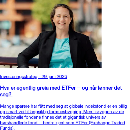
Investeringsstrategi
·
29. juni 2026
Hva er egentlig greia med ETFer – og når lønner det
seg?
Mange sparere har fått med seg at globale indeksfond er en billig
og smart vei til langsiktig formuesbygging. Men i skyggen av de
tradisjonelle fondene finnes det et gigantisk univers av
børshandlede fond – bedre kjent som ETFer (Exchange Traded
Funds).