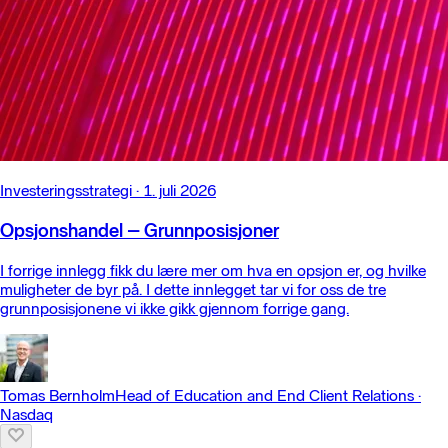
Investeringsstrategi
·
1. juli 2026
Opsjonshandel – Grunnposisjoner
I forrige innlegg fikk du lære mer om hva en opsjon er, og hvilke
muligheter de byr på. I dette innlegget tar vi for oss de tre
grunnposisjonene vi ikke gikk gjennom forrige gang.
Tomas Bernholm
Head of Education and End Client Relations
·
Nasdaq