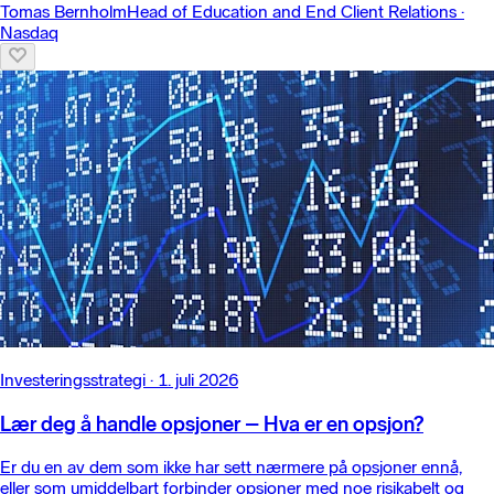
Tomas Bernholm
Head of Education and End Client Relations
·
Nasdaq
Investeringsstrategi
·
1. juli 2026
Lær deg å handle opsjoner – Hva er en opsjon?
Er du en av dem som ikke har sett nærmere på opsjoner ennå,
eller som umiddelbart forbinder opsjoner med noe risikabelt og