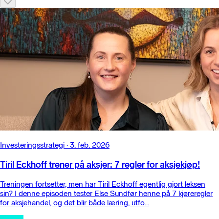
Investeringsstrategi
·
3. feb. 2026
Tiril Eckhoff trener på aksjer: 7 regler for aksjekjøp!
Treningen fortsetter, men har Tiril Eckhoff egentlig gjort leksen
sin? I denne episoden tester Else Sundfør henne på 7 kjøreregler
for aksjehandel, og det blir både læring, utfo...