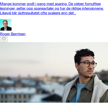
Mange kommer godt i gang med sparing. De velger fornuftige
løsninger, setter opp spareavtaler og har de riktige intensjonene.
Likevel blir sluttresultatet ofte svakere enn det...
Roger Berntsen