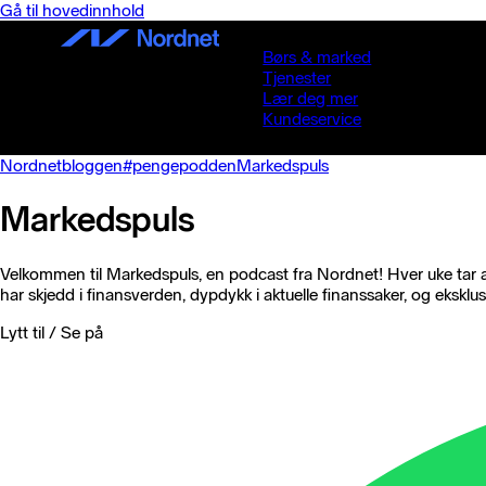
Gå til hovedinnhold
Børs & marked
Tjenester
Lær deg mer
Kundeservice
Nordnetbloggen
#pengepodden
Markedspuls
Markedspuls
Velkommen til Markedspuls, en podcast fra Nordnet!
Hver uke tar 
har skjedd i finansverden, dypdykk i aktuelle finanssaker, og ekskl
Lytt til / Se på