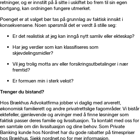
retninger, og er innstilt på å sitte i uskiftet bo frem til sin egen
bortgang, kan ordningen fungere utmerket.
Poenget er at valget bør tas på grunnlag av faktisk innsikt i
konsekvensene. Noen spørsmål det er verdt å stille seg:
Er det realistisk at jeg kan inngå nytt samliv eller ekteskap?
Har jeg verdier som kan klassifiseres som
skjevdelingsmidler?
Vil jeg trolig motta arv eller forsikringsutbetalinger i nær
fremtid?
Er formuen min i sterk vekst?
Trenger du bistand?
Hos Brækhus Advokatfirma jobber vi daglig med arverett,
økonomisk familierett og andre privatrettslige fagområder. Vi bistår
ektefeller, gjenlevende og arvinger med å finne løsninger som
faktisk passer deres familie og livssituasjon. Ta kontakt med oss for
en samtale om din livssituasjon og dine behov. Som Private
Banking kunde hos Nordnet har du gode rabatter på timespriser
hos Brækhus. Sjekk nordnet.no for mer informasjon.