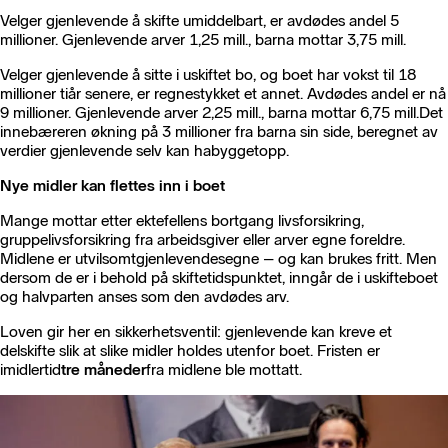
Velger gjenlevende å skifte umiddelbart, er avdødes andel 5
millioner. Gjenlevende arver 1,25 mill., barna mottar 3,75 mill.
Velger gjenlevende å sitte i uskiftet bo, og boet har vokst til 18
millioner tiår senere, er regnestykket et annet. Avdødes andel er nå
9 millioner. Gjenlevende arver 2,25 mill., barna mottar 6,75 mill.Det
innebæreren økning på 3 millioner fra barna sin side, beregnet av
verdier gjenlevende selv kan habyggetopp.
Nye midler kan flettes inn i boet
Mange mottar etter ektefellens bortgang livsforsikring,
gruppelivsforsikring fra arbeidsgiver eller arver egne foreldre.
Midlene er utvilsomtgjenlevendesegne – og kan brukes fritt. Men
dersom de er i behold på skiftetidspunktet, inngår de i uskifteboet
og halvparten anses som den avdødes arv.
Loven gir her en sikkerhetsventil: gjenlevende kan kreve et
delskifte slik at slike midler holdes utenfor boet. Fristen er
imidlertid
tre måneder
fra midlene ble mottatt.