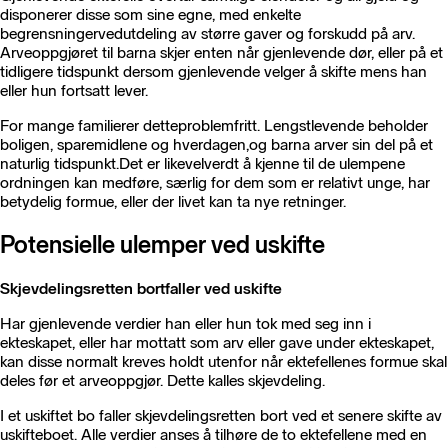
disponerer disse som sine egne, med enkelte
begrensningervedutdeling av større gaver og forskudd på arv.
Arveoppgjøret til barna skjer enten når gjenlevende dør, eller på et
tidligere tidspunkt dersom gjenlevende velger å skifte mens han
eller hun fortsatt lever.
For mange familierer detteproblemfritt. Lengstlevende beholder
boligen, sparemidlene og hverdagen,og barna arver sin del på et
naturlig tidspunkt.Det er likevelverdt å kjenne til de ulempene
ordningen kan medføre, særlig for dem som er relativt unge, har
betydelig formue, eller der livet kan ta nye retninger.
Potensielle ulemper ved uskifte
Skjevdelingsretten bortfaller ved uskifte
Har gjenlevende verdier han eller hun tok med seg inn i
ekteskapet, eller har mottatt som arv eller gave under ekteskapet,
kan disse normalt kreves holdt utenfor når ektefellenes formue skal
deles før et arveoppgjør. Dette kalles skjevdeling.
I et uskiftet bo faller skjevdelingsretten bort ved et senere skifte av
uskifteboet. Alle verdier anses å tilhøre de to ektefellene med en