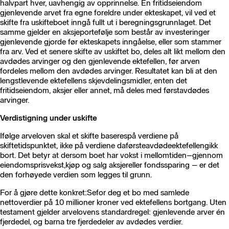
halvpart hver, uavhengig av opprinnelse. En fritidseiendom
gjenlevende arvet fra egne foreldre under ekteskapet, vil ved et
skifte fra uskifteboet inngå fullt ut i beregningsgrunnlaget. Det
samme gjelder en aksjeportefølje som består av investeringer
gjenlevende gjorde før ekteskapets inngåelse, eller som stammer
fra arv. Ved et senere skifte av uskiftet bo, deles alt likt mellom den
avdødes arvinger og den gjenlevende ektefellen, før arven
fordeles mellom den avdødes arvinger. Resultatet kan bli at den
lengstlevende ektefellens skjevdelingsmidler, enten det
fritidseiendom, aksjer eller annet, må deles med førstavdødes
arvinger.
Verdistigning under uskifte
Ifølge arveloven skal et skifte baserespå verdiene på
skiftetidspunktet, ikke på verdiene daførsteavdødeektefellengikk
bort. Det betyr at dersom boet har vokst i mellomtiden–gjennom
eiendomsprisvekst,kjøp og salg aksjereller fondssparing – er det
den forhøyede verdien som legges til grunn.
For å gjøre dette konkret:Sefor deg et bo med samlede
nettoverdier på 10 millioner kroner ved ektefellens bortgang. Uten
testament gjelder arvelovens standardregel: gjenlevende arver én
fjerdedel, og barna tre fjerdedeler av avdødes verdier.