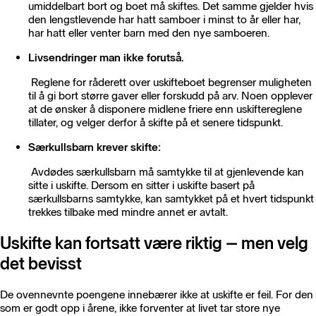
umiddelbart bort og boet må skiftes. Det samme gjelder hvis
den lengstlevende har hatt samboer i minst to år eller har,
har hatt eller venter barn med den nye samboeren.
Livsendringer man ikke forutså.
Reglene for råderett over uskifteboet begrenser muligheten
til å gi bort større gaver eller forskudd på arv. Noen opplever
at de ønsker å disponere midlene friere enn uskiftereglene
tillater, og velger derfor å skifte på et senere tidspunkt.
Særkullsbarn krever skifte:
Avdødes særkullsbarn må samtykke til at gjenlevende kan
sitte i uskifte. Dersom en sitter i uskifte basert på
særkullsbarns samtykke, kan samtykket på et hvert tidspunkt
trekkes tilbake med mindre annet er avtalt.
Uskifte kan fortsatt være riktig – men velg
det bevisst
De ovennevnte poengene innebærer ikke at uskifte er feil. For den
som er godt opp i årene, ikke forventer at livet tar store nye