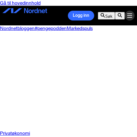
Gå til hovedinnhold
Logg inn
Søk
Nordnetbloggen
#pengepodden
Markedspuls
Privatøkonomi