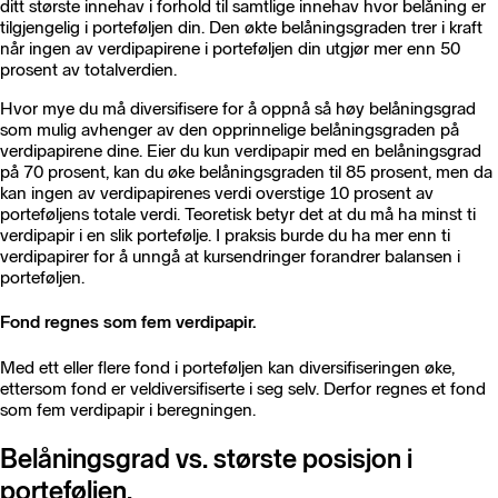
ditt største innehav i forhold til samtlige innehav hvor belåning er
tilgjengelig i porteføljen din. Den økte belåningsgraden trer i kraft
når ingen av verdipapirene i porteføljen din utgjør mer enn 50
prosent av totalverdien.
Hvor mye du må diversifisere for å oppnå så høy belåningsgrad
som mulig avhenger av den opprinnelige belåningsgraden på
verdipapirene dine. Eier du kun verdipapir med en belåningsgrad
på 70 prosent, kan du øke belåningsgraden til 85 prosent, men da
kan ingen av verdipapirenes verdi overstige 10 prosent av
porteføljens totale verdi. Teoretisk betyr det at du må ha minst ti
verdipapir i en slik portefølje. I praksis burde du ha mer enn ti
verdipapirer for å unngå at kursendringer forandrer balansen i
porteføljen.
Fond regnes som fem verdipapir.
Med ett eller flere fond i porteføljen kan diversifiseringen øke,
ettersom fond er veldiversifiserte i seg selv. Derfor regnes et fond
som fem verdipapir i beregningen.
Belåningsgrad vs. største posisjon i
porteføljen.