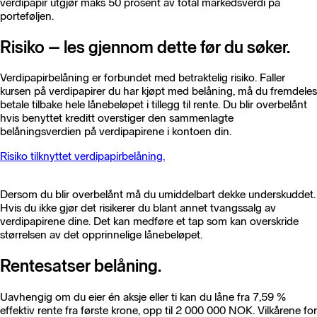
verdipapir utgjør maks 50 prosent av total markedsverdi på
porteføljen.
Risiko – les gjennom dette før du søker.
Verdipapirbelåning er forbundet med betraktelig risiko. Faller
kursen på verdipapirer du har kjøpt med belåning, må du fremdeles
betale tilbake hele lånebeløpet i tillegg til rente. Du blir overbelånt
hvis benyttet kreditt overstiger den sammenlagte
belåningsverdien på verdipapirene i kontoen din.
Risiko tilknyttet verdipapirbelåning.
Dersom du blir overbelånt må du umiddelbart dekke underskuddet.
Hvis du ikke gjør det risikerer du blant annet tvangssalg av
verdipapirene dine. Det kan medføre et tap som kan overskride
størrelsen av det opprinnelige lånebeløpet.
Rentesatser belåning.
Uavhengig om du eier én aksje eller ti kan du låne fra 7,59 %
effektiv rente fra første krone, opp til 2 000 000 NOK. Vilkårene for