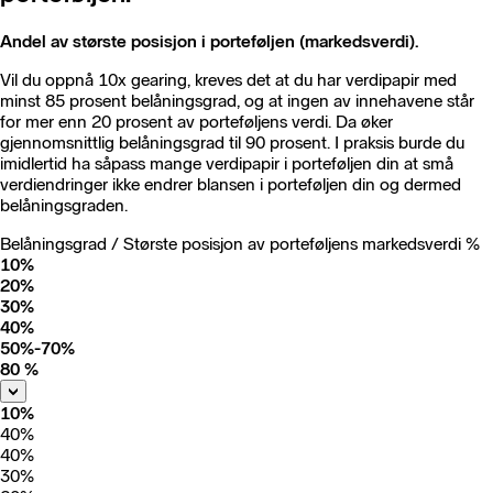
Andel av største posisjon i porteføljen (markedsverdi).
Vil du oppnå 10x gearing, kreves det at du har verdipapir med
minst 85 prosent belåningsgrad, og at ingen av innehavene står
for mer enn 20 prosent av porteføljens verdi. Da øker
gjennomsnittlig belåningsgrad til 90 prosent. I praksis burde du
imidlertid ha såpass mange verdipapir i porteføljen din at små
verdiendringer ikke endrer blansen i porteføljen din og dermed
belåningsgraden.
Belåningsgrad / Største posisjon av porteføljens markedsverdi %
10%
20%
30%
40%
50%-70%
80 %
10%
40%
40%
30%