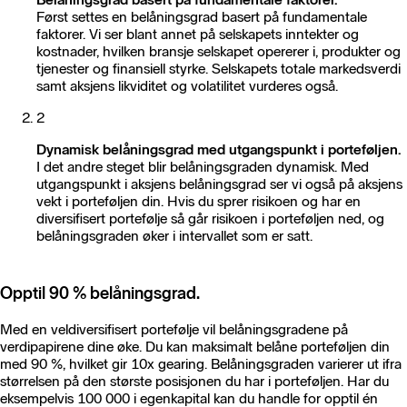
Først settes en belåningsgrad basert på fundamentale
faktorer. Vi ser blant annet på selskapets inntekter og
kostnader, hvilken bransje selskapet opererer i, produkter og
tjenester og finansiell styrke. Selskapets totale markedsverdi
samt aksjens likviditet og volatilitet vurderes også.
2
Dynamisk belåningsgrad med utgangspunkt i porteføljen.
I det andre steget blir belåningsgraden dynamisk. Med
utgangspunkt i aksjens belåningsgrad ser vi også på aksjens
vekt i porteføljen din. Hvis du sprer risikoen og har en
diversifisert portefølje så går risikoen i porteføljen ned, og
belåningsgraden øker i intervallet som er satt.
Opptil 90 % belåningsgrad.
Med en veldiversifisert portefølje vil belåningsgradene på
verdipapirene dine øke. Du kan maksimalt belåne porteføljen din
med 90 %, hvilket gir 10x gearing. Belåningsgraden varierer ut ifra
størrelsen på den største posisjonen du har i porteføljen. Har du
eksempelvis 100 000 i egenkapital kan du handle for opptil én