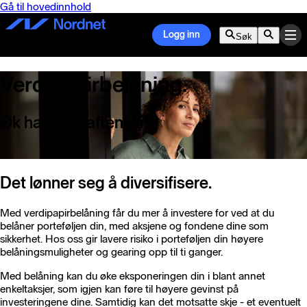
Gå til hovedinnhold
Logg inn
Søk
Verdipapir­belåning.
Øk handlekraften din.
Det lønner seg å diversifisere.
Med verdipapirbelåning får du mer å investere for ved at du
belåner porteføljen din, med aksjene og fondene dine som
sikkerhet. Hos oss gir lavere risiko i porteføljen din høyere
belåningsmuligheter og gearing opp til ti ganger.
Med belåning kan du øke eksponeringen din i blant annet
enkeltaksjer, som igjen kan føre til høyere gevinst på
investeringene dine. Samtidig kan det motsatte skje - et eventuelt