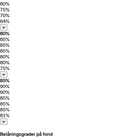
80%
75%
70%
64%
80%
85%
85%
85%
80%
80%
75%
85%
90%
90%
85%
85%
85%
81%
Belåningsgrader på fond