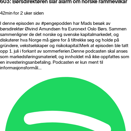
603: Børsdirektøren slår alarm om norske rammevilkår
42min
·
for 2 uker siden
I denne episoden av #pengepodden har Mads besøk av
børsdirektør Øivind Amundsen fra Euronext Oslo Børs. Sammen
sammenligner de det norske og svenske kapitalmarkedet, og
diskuterer hva Norge må gjøre for å tiltrekke seg og holde på
gründere, vekstselskaper og risikokapital.Merk at episoden ble tatt
opp 1. juli i forkant av sommerferien.Denne podcasten skal anses
som markedsføringsmateriell, og innholdet må ikke oppfattes som
en investeringsanbefaling. Podcasten er kun ment til
informasjonsformål....