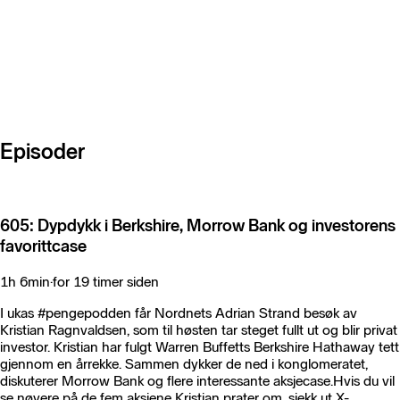
Episoder
605: Dypdykk i Berkshire, Morrow Bank og investorens
favorittcase
1h 6min
·
for 19 timer siden
I ukas #pengepodden får Nordnets Adrian Strand besøk av
Kristian Ragnvaldsen, som til høsten tar steget fullt ut og blir privat
investor. Kristian har fulgt Warren Buffetts Berkshire Hathaway tett
gjennom en årrekke. Sammen dykker de ned i konglomeratet,
diskuterer Morrow Bank og flere interessante aksjecase.Hvis du vil
se nøyere på de fem aksjene Kristian prater om, sjekk ut X-