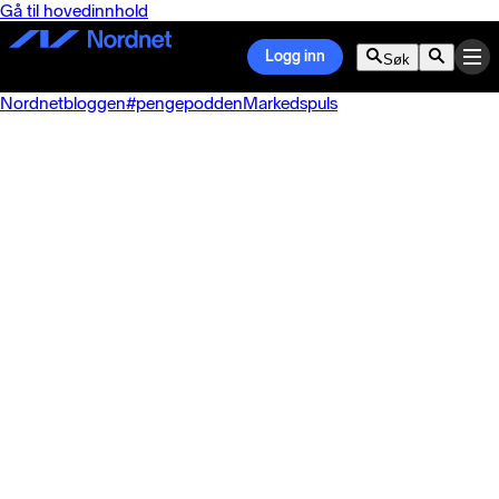
Gå til hovedinnhold
Logg inn
Søk
Nordnetbloggen
#pengepodden
Markedspuls