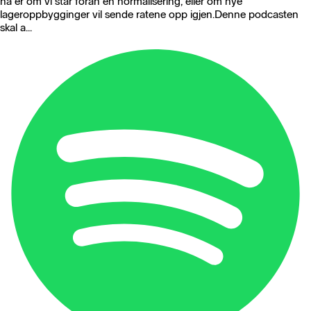
nå er om vi står foran en normalisering, eller om nye
lageroppbygginger vil sende ratene opp igjen.Denne podcasten
skal a...