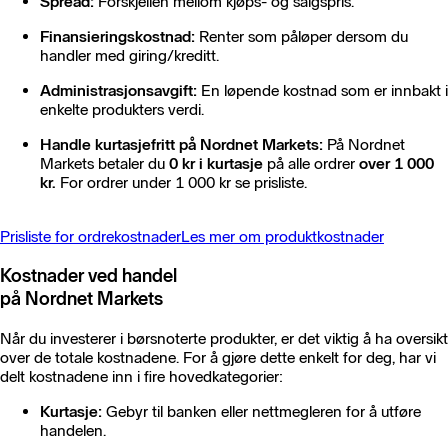
Spread:
Forskjellen mellom kjøps- og salgspris.
Finansieringskostnad:
Renter som påløper dersom du
handler med giring/kreditt.
Administrasjonsavgift:
En løpende kostnad som er innbakt i
enkelte produkters verdi.
Handle kurtasjefritt på Nordnet Markets:
På Nordnet
Markets betaler du
0 kr i kurtasje
på alle ordrer
over 1 000
kr.
For ordrer under 1 000 kr se prisliste.
Prisliste for ordrekostnader
Les mer om produktkostnader
Kostnader ved handel
på Nordnet Markets
Når du investerer i børsnoterte produkter, er det viktig å ha oversikt
over de totale kostnadene. For å gjøre dette enkelt for deg, har vi
delt kostnadene inn i fire hovedkategorier:
Kurtasje:
Gebyr til banken eller nettmegleren for å utføre
handelen.