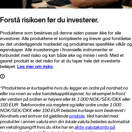
Forstå risikoen før du investerer.
Produktene som beskrives på denne siden passer ikke for alle
investorer. Alle produktene er kompliserte og krever god forståelse
av det underliggende markedet og produktenes spesifikke vilkår og
egenskaper. Alle investeringer i finansielle instrumenter er
forbundet med risiko og kan både øke og minke i verdi. Med et
gearet produkt er det risiko for at du taper hele det investerte
beløpet.
Les mer om risko
.
*Produktene er kurtasjefrie hvis du legger en ordre på nordnet.no
eller via noen av våre handelsapplikasjoner, for eksempel Infront
der verdien på ordren er høyere eller lik 1 000 NOK/SEK/DKK eller
100 EUR. Telefonordre via meglere og/eller ordre under 1 000
NOK/SEK/DKK eller 100 EUR belastes kurtasje som beskrevet i
Nordnets ved enhver tid gjeldende
prisliste
. Ved handel med
produkter i annen valuta enn din lokale valuta belastes automatisk
en vekslingsavgift hvis du ikke har en
aktiv valutakonto på