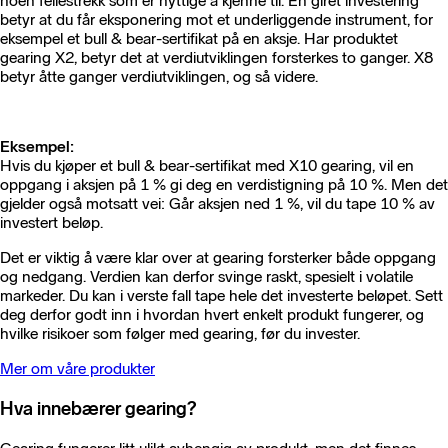
noen fellestrekk som er nyttige å kjenne til. En giret investering
betyr at du får eksponering mot et underliggende instrument, for
eksempel et bull & bear-sertifikat på en aksje. Har produktet
gearing X2, betyr det at verdiutviklingen forsterkes to ganger. X8
betyr åtte ganger verdiutviklingen, og så videre.
Eksempel:
Hvis du kjøper et bull & bear-sertifikat med X10 gearing, vil en
oppgang i aksjen på 1 % gi deg en verdistigning på 10 %. Men det
gjelder også motsatt vei: Går aksjen ned 1 %, vil du tape 10 % av
investert beløp.
Det er viktig å være klar over at gearing forsterker både oppgang
og nedgang. Verdien kan derfor svinge raskt, spesielt i volatile
markeder. Du kan i verste fall tape hele det investerte beløpet. Sett
deg derfor godt inn i hvordan hvert enkelt produkt fungerer, og
hvilke risikoer som følger med gearing, før du invester.
Mer om våre produkter
Hva innebærer gearing?