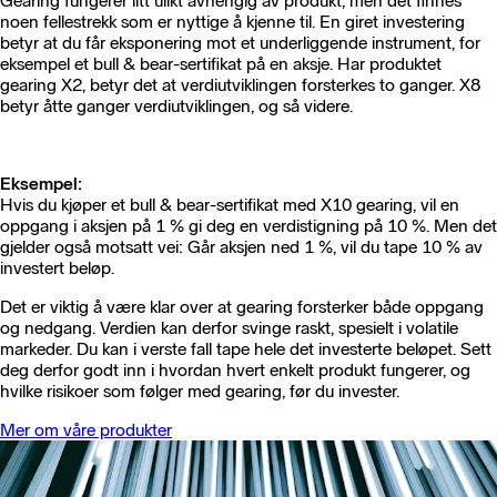
Gearing fungerer litt ulikt avhengig av produkt, men det finnes
noen fellestrekk som er nyttige å kjenne til. En giret investering
betyr at du får eksponering mot et underliggende instrument, for
eksempel et bull & bear-sertifikat på en aksje. Har produktet
gearing X2, betyr det at verdiutviklingen forsterkes to ganger. X8
betyr åtte ganger verdiutviklingen, og så videre.
Eksempel:
Hvis du kjøper et bull & bear-sertifikat med X10 gearing, vil en
oppgang i aksjen på 1 % gi deg en verdistigning på 10 %. Men det
gjelder også motsatt vei: Går aksjen ned 1 %, vil du tape 10 % av
investert beløp.
Det er viktig å være klar over at gearing forsterker både oppgang
og nedgang. Verdien kan derfor svinge raskt, spesielt i volatile
markeder. Du kan i verste fall tape hele det investerte beløpet. Sett
deg derfor godt inn i hvordan hvert enkelt produkt fungerer, og
hvilke risikoer som følger med gearing, før du invester.
Mer om våre produkter