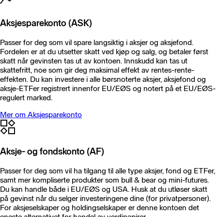
Aksjesparekonto (ASK)
Passer for deg som vil spare langsiktig i aksjer og aksjefond.
Fordelen er at du utsetter skatt ved kjøp og salg, og betaler først
skatt når gevinsten tas ut av kontoen. Innskudd kan tas ut
skattefritt, noe som gir deg maksimal effekt av rentes-rente-
effekten. Du kan investere i alle børsnoterte aksjer, aksjefond og
aksje-ETFer registrert innenfor EU/EØS og notert på et EU/EØS-
regulert marked.
Mer om Aksjesparekonto
Aksje- og fondskonto (AF)
Passer for deg som vil ha tilgang til alle type aksjer, fond og ETFer,
samt mer kompliserte produkter som bull & bear og mini-futures.
Du kan handle både i EU/EØS og USA. Husk at du utløser skatt
på gevinst når du selger investeringene dine (for privatpersoner).
For aksjeselskaper og holdingselskaper er denne kontoen det
eneste alternativet for handel av verdipapirer.