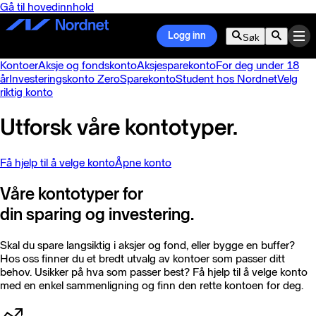
Gå til hovedinnhold
Logg inn
Søk
Kontoer
Aksje og fondskonto
Aksjesparekonto
For deg under 18
år
Investeringskonto Zero
Sparekonto
Student hos Nordnet
Velg
riktig konto
Utforsk våre kontotyper.
Få hjelp til å velge konto
Åpne konto
Våre kontotyper for
din sparing og investering.
Skal du spare langsiktig i aksjer og fond, eller bygge en buffer?
Hos oss finner du et bredt utvalg av kontoer som passer ditt
behov. Usikker på hva som passer best? Få hjelp til å velge konto
med en enkel sammenligning og finn den rette kontoen for deg.