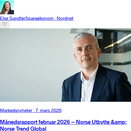
Else Sundfør
Spareøkonom
·
Nordnet
Markedsnyheter
·
7. mars 2026
Månedsrapport februar 2026 – Norse Utbytte &amp;
Norse Trend Global