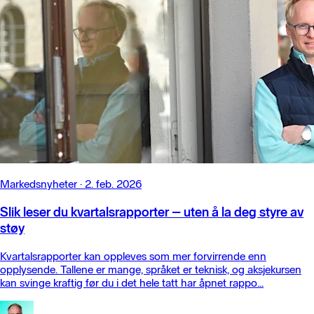
Markedsnyheter
·
2. feb. 2026
Slik leser du kvartalsrapporter – uten å la deg styre av
støy
Kvartalsrapporter kan oppleves som mer forvirrende enn
opplysende. Tallene er mange, språket er teknisk, og aksjekursen
kan svinge kraftig før du i det hele tatt har åpnet rappo...