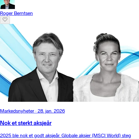
Roger Berntsen
Markedsnyheter
·
28. jan. 2026
Nok et sterkt aksjeår
2025 ble nok et godt aksjeår. Globale aksjer (MSCI World) steg