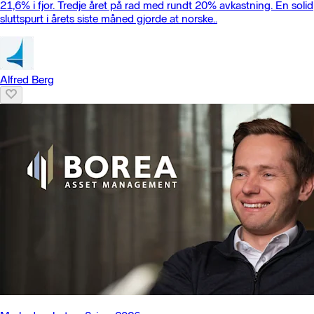
21,6% i fjor. Tredje året på rad med rundt 20% avkastning. En solid
sluttspurt i årets siste måned gjorde at norske..
Alfred Berg