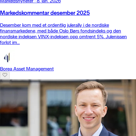
Markedsnyheter
·
8. jan. 2026
Markedskommentar desember 2025
Desember kom med et ordentlig julerally i de nordiske
finansmarkedene, med både Oslo Børs fondsindeks og den
nordiske indeksen VINX-indeksen opp omtrent 5%. Julenissen
forlot im...
Borea Asset Management