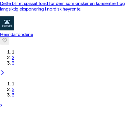
Dette blir et spisset fond for dem som ønsker en konsentrert og
langsiktig eksponering i nordisk høyrente.
Heimdalfondene
1
2
3
1
2
3