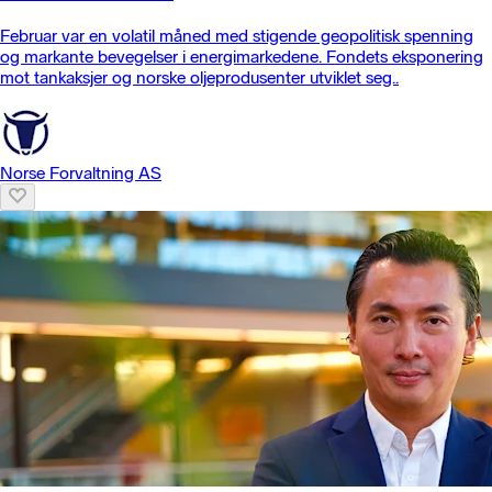
Februar var en volatil måned med stigende geopolitisk spenning
og markante bevegelser i energimarkedene. Fondets eksponering
mot tankaksjer og norske oljeprodusenter utviklet seg..
Norse Forvaltning AS