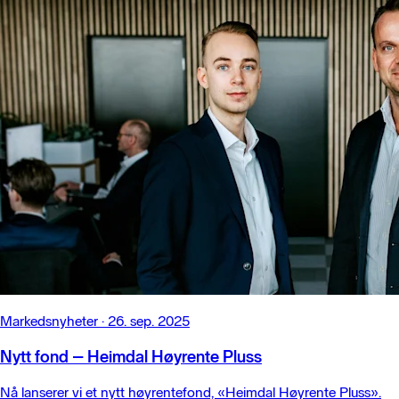
Markedsnyheter
·
26. sep. 2025
Nytt fond – Heimdal Høyrente Pluss
Nå lanserer vi et nytt høyrentefond, «Heimdal Høyrente Pluss».