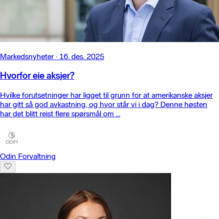
Markedsnyheter
·
16. des. 2025
Hvorfor eie aksjer?
Hvilke forutsetninger har ligget til grunn for at amerikanske aksjer
har gitt så god avkastning, og hvor står vi i dag? Denne høsten
har det blitt reist flere spørsmål om ...
Odin Forvaltning