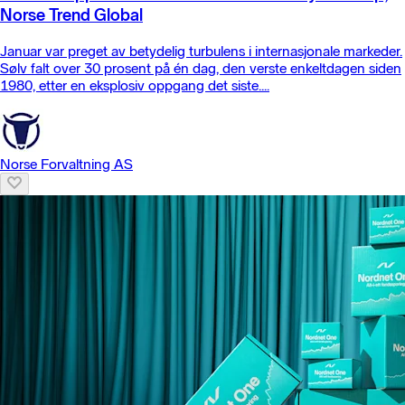
Norse Trend Global
Januar var preget av betydelig turbulens i internasjonale markeder.
Sølv falt over 30 prosent på én dag, den verste enkeltdagen siden
1980, etter en eksplosiv oppgang det siste....
Norse Forvaltning AS