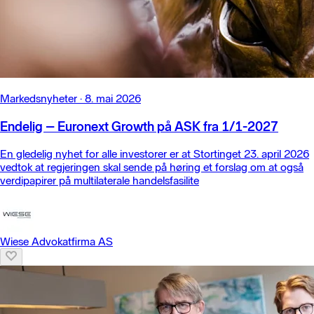
Markedsnyheter
·
8. mai 2026
Endelig – Euronext Growth på ASK fra 1/1-2027
En gledelig nyhet for alle investorer er at Stortinget 23. april 2026
vedtok at regjeringen skal sende på høring et forslag om at også
verdipapirer på multilaterale handelsfasilite
Wiese Advokatfirma AS