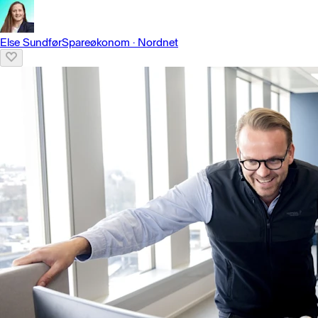
Else Sundfør
Spareøkonom
·
Nordnet