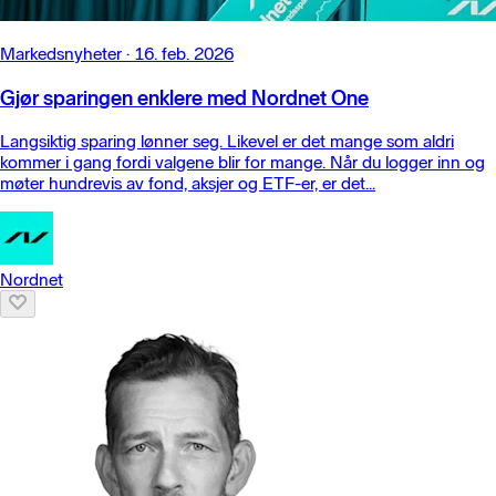
Markedsnyheter
·
16. feb. 2026
Gjør sparingen enklere med Nordnet One
Langsiktig sparing lønner seg. Likevel er det mange som aldri
kommer i gang fordi valgene blir for mange. Når du logger inn og
møter hundrevis av fond, aksjer og ETF-er, er det...
Nordnet