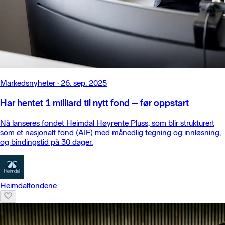
Markedsnyheter
·
26. sep. 2025
Har hentet 1 milliard til nytt fond – før oppstart
Nå lanseres fondet Heimdal Høyrente Pluss, som blir strukturert
som et nasjonalt fond (AIF) med månedlig tegning og innløsning,
og bindingstid på 30 dager.
Heimdalfondene