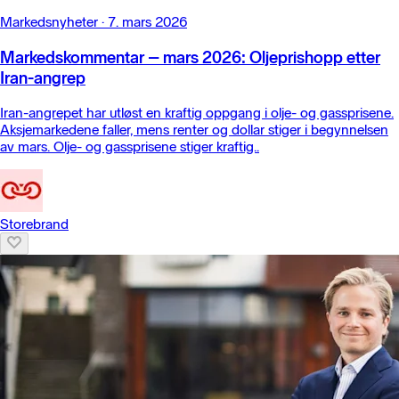
Markedsnyheter
·
7. mars 2026
Markedskommentar – mars 2026: Oljeprishopp etter
Iran-angrep
Iran-angrepet har utløst en kraftig oppgang i olje- og gassprisene.
Aksjemarkedene faller, mens renter og dollar stiger i begynnelsen
av mars. Olje- og gassprisene stiger kraftig..
Storebrand