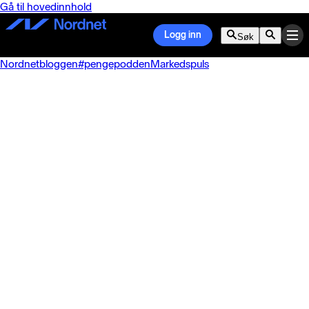
Gå til hovedinnhold
Logg inn
Søk
Nordnetbloggen
#pengepodden
Markedspuls