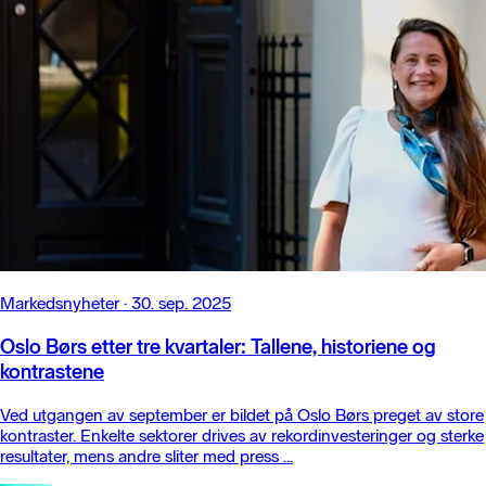
Markedsnyheter
·
30. sep. 2025
Oslo Børs etter tre kvartaler: Tallene, historiene og
kontrastene
Ved utgangen av september er bildet på Oslo Børs preget av store
kontraster. Enkelte sektorer drives av rekordinvesteringer og sterke
resultater, mens andre sliter med press ...