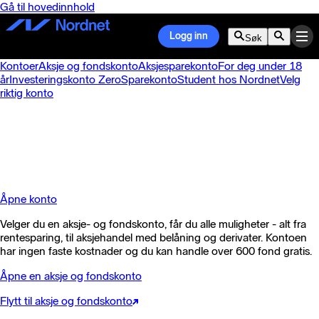
Gå til hovedinnhold
Logg inn
Søk
Kontoer
Aksje og fondskonto
Aksjesparekonto
For deg under 18
år
Investeringskonto Zero
Sparekonto
Student hos Nordnet
Velg
riktig konto
Aksje og fondskonto.
Spar og invester i alle verdipapir.
Åpne konto
Velger du en aksje- og fondskonto, får du alle muligheter - alt fra
rentesparing, til aksjehandel med belåning og derivater. Kontoen
har ingen faste kostnader og du kan handle over 600 fond gratis.
Åpne en aksje og fondskonto
Flytt til aksje og fondskonto