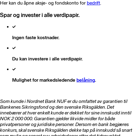
Her kan du åpne aksje- og fondskonto for
bedrift
.
Spar og invester i alle verdipapir.
Ingen faste kostnader.
Du kan investere i alle verdipapir.
Mulighet for markedsledende
belåning
.
Som kunde i Nordnet Bank NUF er du omfattet av garantien til
Bankenes Sikringsfond og den svenske Riksgälden. Det
innebærer at hver enkelt kunde er dekket for sine innskudd inntil
NOK 2 000 000. Garantien gjelder likvide midler for både
privatpersoner og juridiske personer. Dersom en bank begjæres
konkurs, skal svenske Riksgälden dekke tap på innskudd så snart
som mulig og senest syv arbeidsdager etter det tidspunktet