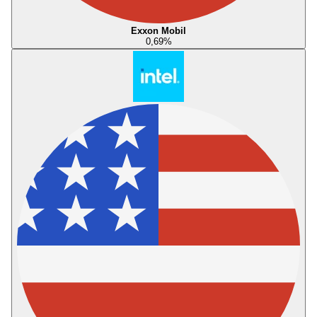
Exxon Mobil
0,69
%