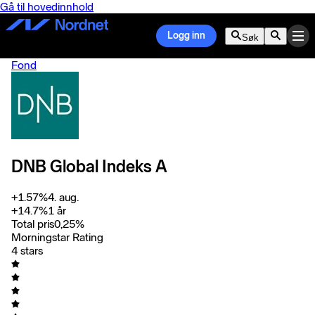
Gå til hovedinnhold
Logg inn
Søk
Fond
DNB Global Indeks A
+
1.57
%
4. aug.
+
14.7
%
1 år
Total pris
0,25
%
Morningstar Rating
4 stars