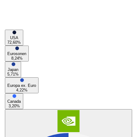
USA
72,60
%
Eurosonen
8,24
%
Japan
5,71
%
Europa ex. Euro
4,22
%
Canada
3,20
%