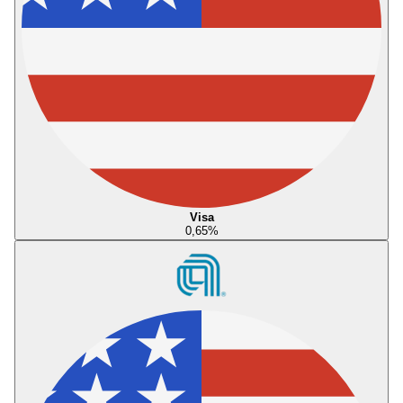
Visa
0,65
%