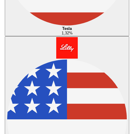
Tesla
1,32
%