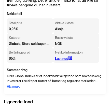
fremtidig utvikling. Det er alltid en risiko for at du ikke får
tilbake pengene du har investert.
Nøkkeltall
Total pris
Aktiva klasse
0,25
%
Aksje
Kategori
Basis-valuta
Globale, Store selskaper, Blanding
NOK
Belåningsgrad
Nøkkelinformasjon
85
%
Last ned
Sammendrag
DNB Global Indeks er et indeksnært aksjefond som hovedsakelig
investerer i selskaper notert på børser og regulerte markeder i
utviklede økonomier, definert ved fondets referanseindeks.
Vis mer
Selskaper som ikke tilfredsstiller DNBs retningslinjer for ansvarlige
investeringer vil holdes utenfor fondets investeringsområde.
Målsetningen med fondet er over tid å gi avkastning tilnærmet lik
Lignende fond
referanseindeksen før kostnader. Fondet vil ha sammensetning og