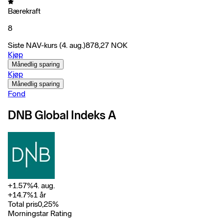
Bærekraft
8
Siste NAV-kurs
(4. aug.)
878,27
NOK
Kjøp
Månedlig sparing
Kjøp
Månedlig sparing
Fond
DNB Global Indeks A
+
1.57
%
4. aug.
+
14.7
%
1 år
Total pris
0,25
%
Morningstar Rating