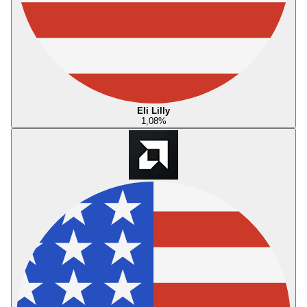
Eli Lilly
1,08
%