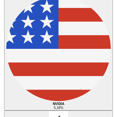
NVIDIA
5,16
%