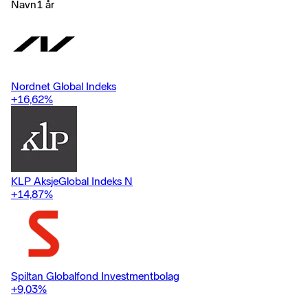
risiko omtrent som referanseindeksen.
Navn
1 år
Nordnet Global Indeks
+16,62
%
KLP AksjeGlobal Indeks N
+14,87
%
Spiltan Globalfond Investmentbolag
+9,03
%