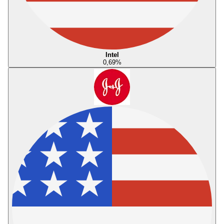
Intel
0,69
%