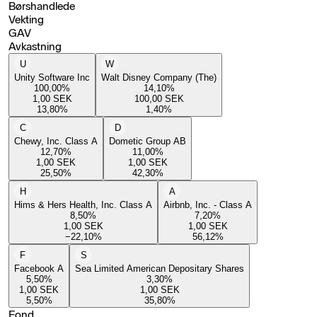
Børshandlede
Vekting
GAV
Avkastning
U
W
Unity Software Inc
Walt Disney Company (The)
100,00
%
14,10
%
1,00
SEK
100,00
SEK
13,80
%
1,40
%
C
D
Chewy, Inc. Class A
Dometic Group AB
12,70
%
11,00
%
1,00
SEK
1,00
SEK
25,50
%
42,30
%
H
A
Hims & Hers Health, Inc. Class A
Airbnb, Inc. - Class A
8,50
%
7,20
%
1,00
SEK
1,00
SEK
−22,10
%
56,12
%
F
S
Facebook A
Sea Limited American Depositary Shares
5,50
%
3,30
%
1,00
SEK
1,00
SEK
5,50
%
35,80
%
Fond