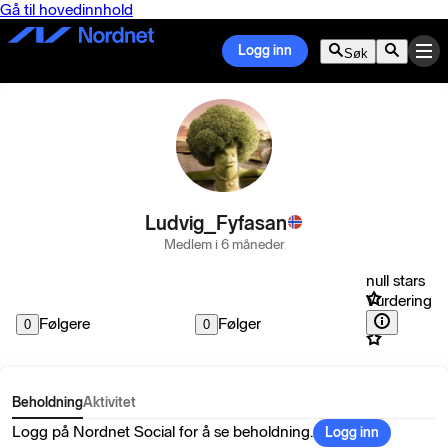
Gå til hovedinnhold
Logg inn
Søk
Ludvig_Fyfasan
Medlem i 6 måneder
null stars
Vurdering
Følgere
Følger
0
0
Beholdning
Aktivitet
Logg på Nordnet Social for å se beholdning.
Logg inn