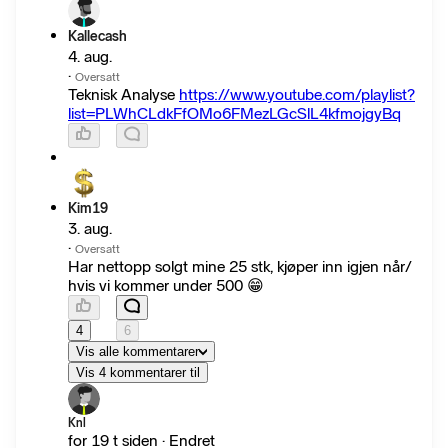
Kallecash
4. aug.
·
Oversatt
Teknisk Analyse
https://www.youtube.com/playlist?
list=PLWhCLdkFfOMo6FMezLGcSlL4kfmojgyBq
Kim19
3. aug.
·
Oversatt
Har nettopp solgt mine 25 stk, kjøper inn igjen når/
hvis vi kommer under 500 😁
4
6
Vis alle kommentarer
Vis 4 kommentarer til
Knl
for 19 t siden · Endret