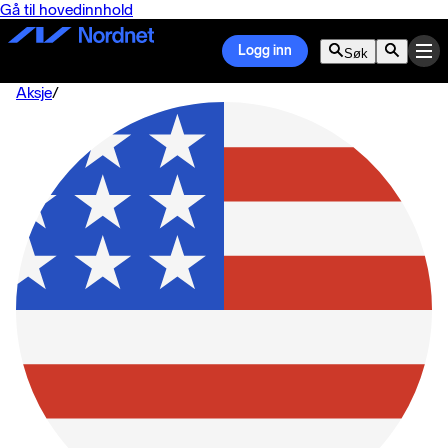
Gå til hovedinnhold
Logg inn
Søk
Aksje
/