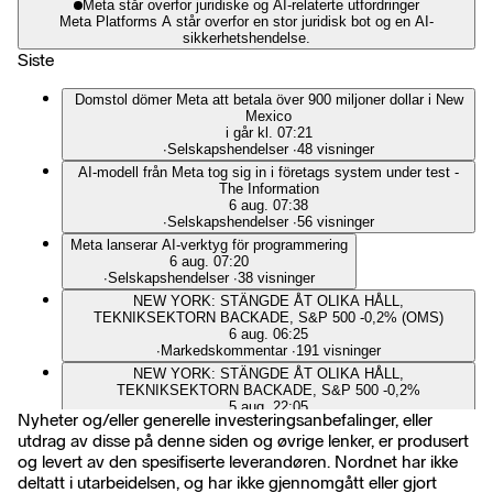
Meta står overfor juridiske og AI-relaterte utfordringer
Meta Platforms A står overfor en stor juridisk bot og en AI-
sikkerhetshendelse.
Siste
Domstol dömer Meta att betala över 900 miljoner dollar i New
Mexico
i går kl. 07:21
∙
Selskapshendelser
∙
48 visninger
AI-modell från Meta tog sig in i företags system under test -
The Information
6 aug. 07:38
∙
Selskapshendelser
∙
56 visninger
Meta lanserar AI-verktyg för programmering
6 aug. 07:20
∙
Selskapshendelser
∙
38 visninger
NEW YORK: STÄNGDE ÅT OLIKA HÅLL,
TEKNIKSEKTORN BACKADE, S&P 500 -0,2% (OMS)
6 aug. 06:25
∙
Markedskommentar
∙
191 visninger
NEW YORK: STÄNGDE ÅT OLIKA HÅLL,
TEKNIKSEKTORN BACKADE, S&P 500 -0,2%
5 aug. 22:05
Nyheter og/eller generelle investeringsanbefalinger, eller
∙
Markedskommentar
∙
191 visninger
utdrag av disse på denne siden og øvrige lenker, er produsert
NEW YORK: BLANDAT I HALVTID, TEKNIKAKTIER
og levert av den spesifiserte leverandøren. Nordnet har ikke
TAPPADE FART, S&P 500 OFÖR
5 aug. 19:23
deltatt i utarbeidelsen, og har ikke gjennomgått eller gjort