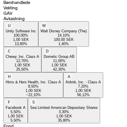
Børshandlede
Vekting
GAV
Avkastning
U
W
Unity Software Inc
Walt Disney Company (The)
100,00
%
14,10
%
1,00
SEK
100,00
SEK
13,80
%
1,40
%
C
D
Chewy, Inc. Class A
Dometic Group AB
12,70
%
11,00
%
1,00
SEK
1,00
SEK
25,50
%
42,30
%
H
A
Hims & Hers Health, Inc. Class A
Airbnb, Inc. - Class A
8,50
%
7,20
%
1,00
SEK
1,00
SEK
−22,10
%
56,12
%
F
S
Facebook A
Sea Limited American Depositary Shares
5,50
%
3,30
%
1,00
SEK
1,00
SEK
5,50
%
35,80
%
Fond