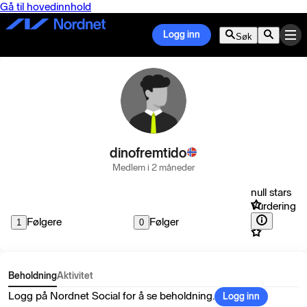
Gå til hovedinnhold
Logg inn
Søk
dinofremtido
Medlem i 2 måneder
null stars
Vurdering
Følgere
Følger
1
0
Beholdning
Aktivitet
Logg på Nordnet Social for å se beholdning.
Logg inn