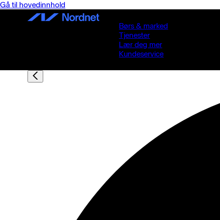
Gå til hovedinnhold
Børs & marked
Tjenester
Lær deg mer
Kundeservice