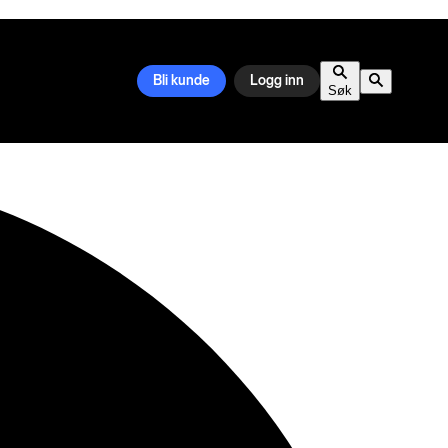
Bli kunde
Logg inn
Søk