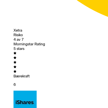
Xetra
Risiko
4 av 7
Morningstar Rating
5 stars
Bærekraft
6