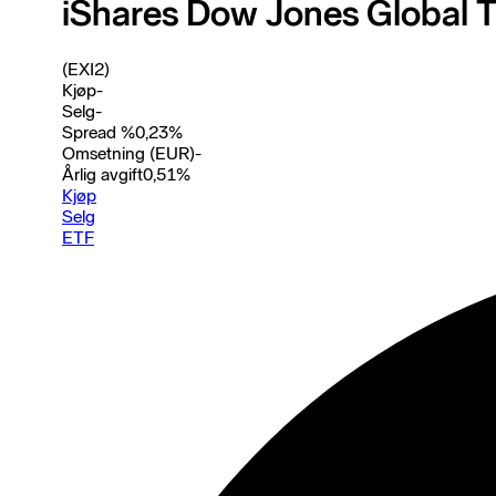
iShares Dow Jones Global T
(EXI2)
Kjøp
-
Selg
-
Spread %
0,23
%
Omsetning (EUR)
-
Årlig avgift
0,51
%
Kjøp
Selg
ETF