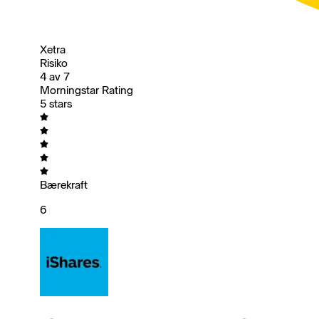
Xetra
Risiko
4 av 7
Morningstar Rating
5 stars
Bærekraft
6