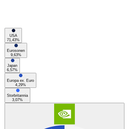
USA
71,43
%
Eurosonen
9,63
%
Japan
6,57
%
Europa ex. Euro
4,29
%
Storbritannia
3,07
%