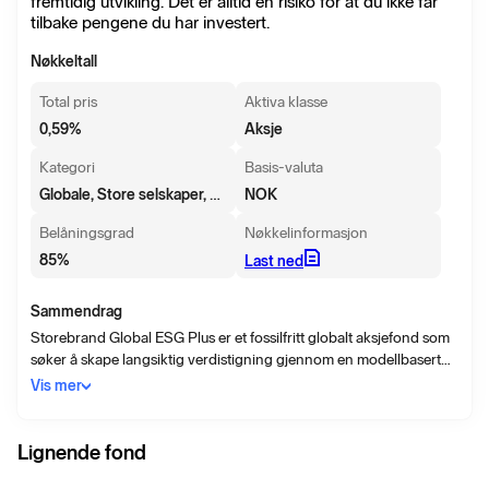
fremtidig utvikling. Det er alltid en risiko for at du ikke får
tilbake pengene du har investert.
Nøkkeltall
Total pris
Aktiva klasse
0,59
%
Aksje
Kategori
Basis-valuta
Globale, Store selskaper, Blanding
NOK
Belåningsgrad
Nøkkelinformasjon
85
%
Last ned
Sammendrag
Storebrand Global ESG Plus er et fossilfritt globalt aksjefond som
søker å skape langsiktig verdistigning gjennom en modellbasert
portefølje av aksjer fra utviklede markeder. Fondet forvaltes
Vis mer
systematisk og søker å gjenskape referanseindeksens avkastning
og risiko, så nært som mulig, samtidig som selskaper innen fossilt
brensel ekskluderes og et sterkt bærekraftsfokus anvendes. Et
Lignende fond
sterkt bærekraftsfokus oppnås ved å investere i selskaper med