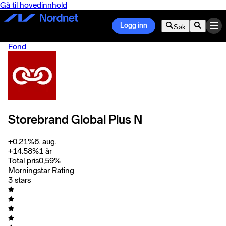
Gå til hovedinnhold
Logg inn
Søk
Fond
Storebrand Global Plus N
+
0.21
%
6. aug.
+
14.58
%
1 år
Total pris
0,59
%
Morningstar Rating
3 stars