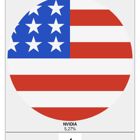
NVIDIA
5,27
%