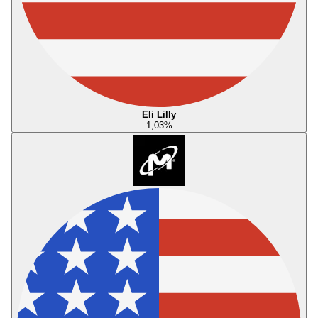
Eli Lilly
1,03
%