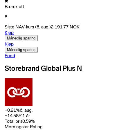
Bærekraft
8
Siste NAV-kurs
(6. aug.)
2 191,77
NOK
Kjøp
Månedlig sparing
Kjøp
Månedlig sparing
Fond
Storebrand Global Plus N
+
0.21
%
6. aug.
+
14.58
%
1 år
Total pris
0,59
%
Morningstar Rating