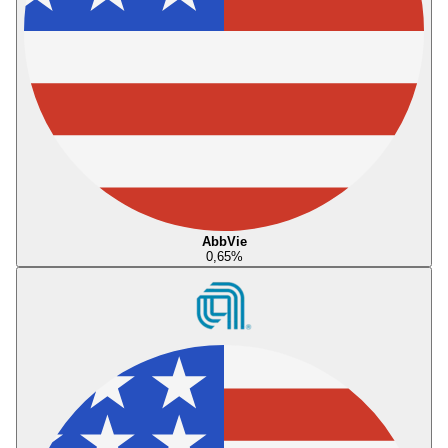
AbbVie
0,65
%