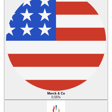
Merck & Co
0,55
%