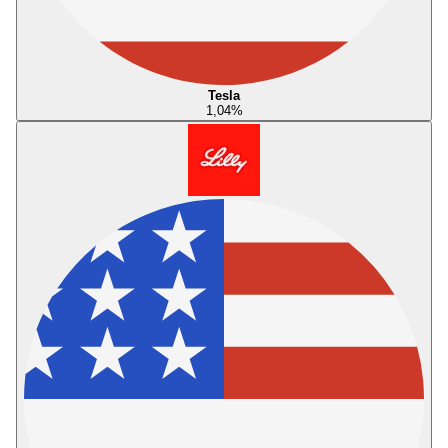
Tesla
1,04
%