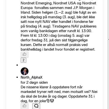
Nordnet Emerging, Nordnet USA og Nordnet
Europa forvaltes sammen med J.P. Morgan i
Irland. Siden helgen (1.–2. aug) ble fulgt av en
irsk helligdag på mandag (3. aug), ble det ikke
satt noe nytt NAV eller handlet i fondene før
på tirsdag (4. aug). Tirsdagens NAV publiseres
som vanlig bankdagen etter rundt kl. 13:00.
Frem til kl. 13:00 i dag (onsdag 5. aug) var
derfor fredag 31. juli den sist tilgjengelige
kursen. Dette er altså normalt praksis ved
bankhellidag i landet hvor fondet er registrert.
2
North_AlphaX
for 2 døgn siden
De nissene klarer å oppdatere fort når
markedet tryner rett ned, men motsatt vei? Nei
da skal de bruke år og dager. Oppdaterte 31 i
dag, for en joke🎅🤡