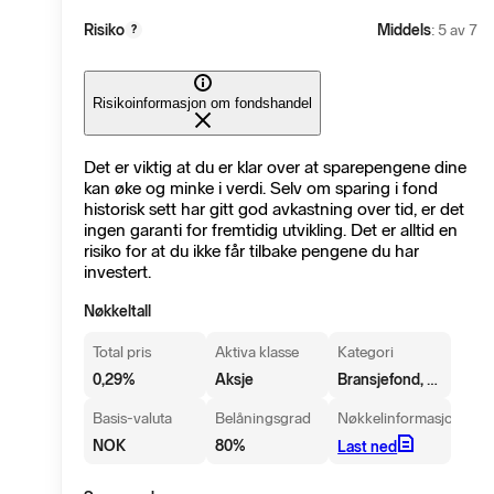
Risiko
Middels
: 5 av 7
?
Risikoinformasjon om fondshandel
Det er viktig at du er klar over at sparepengene dine
kan øke og minke i verdi. Selv om sparing i fond
historisk sett har gitt god avkastning over tid, er det
ingen garanti for fremtidig utvikling. Det er alltid en
risiko for at du ikke får tilbake pengene du har
investert.
Nøkkeltall
Total pris
Aktiva klasse
Kategori
Bransjefond, Teknologi
0,29
%
Aksje
Basis-valuta
Belåningsgrad
Nøkkelinformasjon
NOK
80
%
Last ned