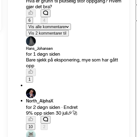
Hva er grunn til plutselig stor oppgang? Hvem
gjør det bra?
6
4
Vis alle kommentarer
Vis 2 kommentarer til
Hans_Johansen
for 1 døgn siden
Bare sjekk på eksponering, mye som har gått
opp
1
North_AlphaX
for 2 døgn siden · Endret
9% opp siden 30 juli🎉🚀
10
2