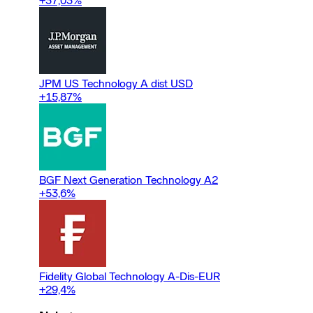
+37,03
%
JPM US Technology A dist USD
+15,87
%
BGF Next Generation Technology A2
+53,6
%
Fidelity Global Technology A-Dis-EUR
+29,4
%