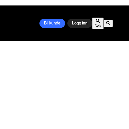
Bli kunde
Logg inn
Søk