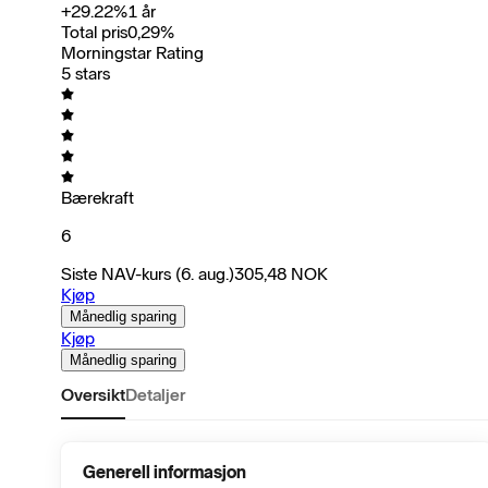
+
29.22
%
1 år
Total pris
0,29
%
Morningstar Rating
5 stars
Bærekraft
6
Siste NAV-kurs
(6. aug.)
305,48
NOK
Kjøp
Månedlig sparing
Kjøp
Månedlig sparing
Oversikt
Detaljer
Generell informasjon