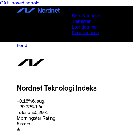
Gå til hovedinnhold
Børs & marked
Tjenester
Lær deg mer
Kundeservice
Fond
Nordnet Teknologi Indeks
+
0.16
%
6. aug.
+
29.22
%
1 år
Total pris
0,29
%
Morningstar Rating
5 stars