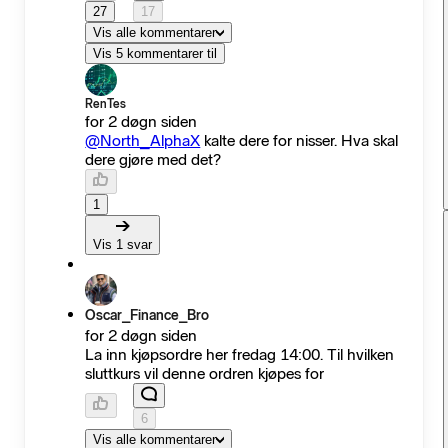
27
17
Vis alle kommentarer
Vis 5 kommentarer til
RenTes
for 2 døgn siden
@North_AlphaX
kalte dere for nisser. Hva skal
dere gjøre med det?
1
Vis 1 svar
Oscar_Finance_Bro
for 2 døgn siden
La inn kjøpsordre her fredag 14:00. Til hvilken
sluttkurs vil denne ordren kjøpes for
6
Vis alle kommentarer