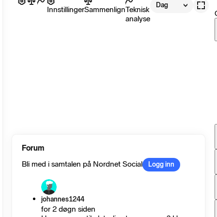
Dag
Innstillinger
Sammenlign
Teknisk
analyse
Forum
Bli med i samtalen på Nordnet Social
Logg inn
johannes1244
for 2 døgn siden