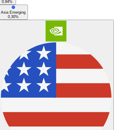
0,94
%
Asia Emerging
0,30
%