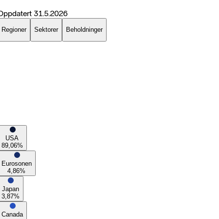
Oppdatert
31.5.2026
Regioner
Sektorer
Beholdninger
USA
89,06
%
Eurosonen
4,86
%
Japan
3,87
%
Canada