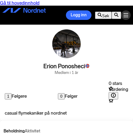
Gå til hovedinnhold
Logg inn
Søk
Erion Ponosheci
Medlem i 1 år
0 stars
Vurdering
Følgere
Følger
1
0
casual flymekaniker på nordnet
Beholdning
Aktivitet