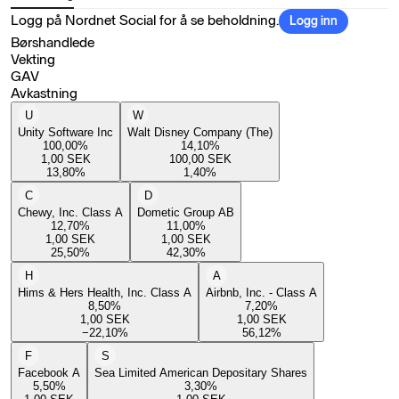
Logg på Nordnet Social for å se beholdning.
Logg inn
Børshandlede
Vekting
GAV
Avkastning
U
W
Unity Software Inc
Walt Disney Company (The)
100,00
%
14,10
%
1,00
SEK
100,00
SEK
13,80
%
1,40
%
C
D
Chewy, Inc. Class A
Dometic Group AB
12,70
%
11,00
%
1,00
SEK
1,00
SEK
25,50
%
42,30
%
H
A
Hims & Hers Health, Inc. Class A
Airbnb, Inc. - Class A
8,50
%
7,20
%
1,00
SEK
1,00
SEK
−22,10
%
56,12
%
F
S
Facebook A
Sea Limited American Depositary Shares
5,50
%
3,30
%