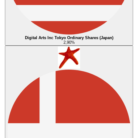
Digital Arts Inc Tokyo Ordinary Shares (Japan)
2,90
%