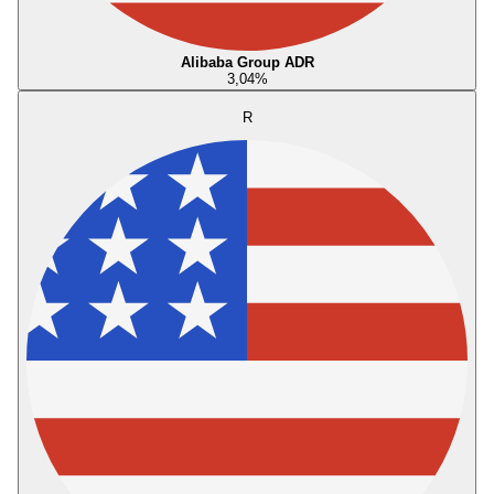
Alibaba Group ADR
3,04
%
R