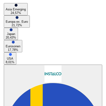
Asia Emerging
24,57
%
Europa ex. Euro
21,72
%
Japan
20,43
%
Eurosonen
17,78
%
USA
8,01
%