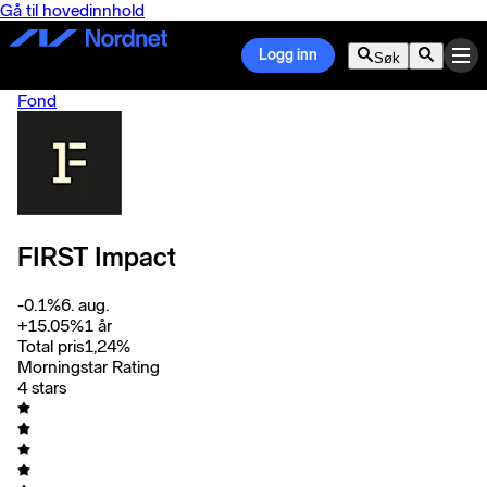
Gå til hovedinnhold
Logg inn
Søk
Fond
FIRST Impact
-0.1
%
6. aug.
+
15.05
%
1 år
Total pris
1,24
%
Morningstar Rating
4 stars