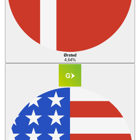
Ørsted
4,64
%