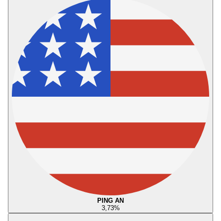
PING AN
3,73
%