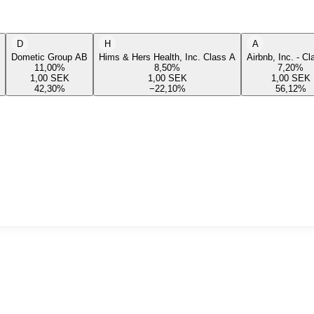
D
H
A
Dometic Group AB
Hims & Hers Health, Inc. Class A
Airbnb, Inc. - C
11,00
%
8,50
%
7,20
%
1,00
SEK
1,00
SEK
1,00
SEK
42,30
%
−22,10
%
56,12
%