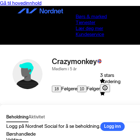
Gå til hovedinnhold
Børs & marked
Tjenester
Lær deg mer
Kundeservice
Crazymonkey
Medlem i 5 år
3 stars
Vurdering
Følgere
Følger
18
10
Beholdning
Aktivitet
Logg på Nordnet Social for å se beholdning.
Logg inn
Børshandlede
Vekting