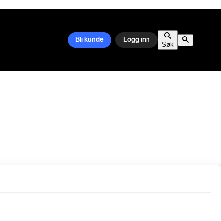
Bli kunde
Logg inn
Søk