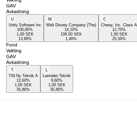
GAV
Avkastning
U
W
C
Unity Software Inc
Walt Disney Company (The)
Chewy, Inc. Class A
100,00
%
14,10
%
12,70
%
1,00
SEK
100,00
SEK
1,00
SEK
13,80
%
1,40
%
25,50
%
Fond
Vekting
GAV
Avkastning
T
L
TIN Ny Teknik A
Lannebo Teknik
12,60
%
9,60
%
1,00
SEK
1,00
SEK
35,80
%
35,80
%