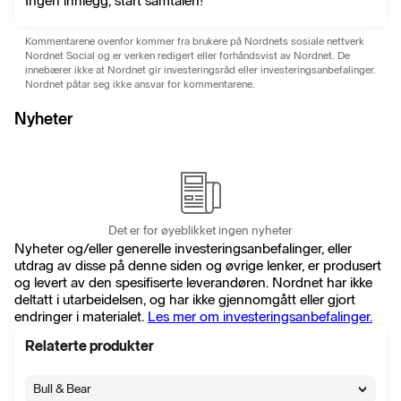
Ingen innlegg, start samtalen!
Kommentarene ovenfor kommer fra brukere på Nordnets sosiale nettverk
Nordnet Social og er verken redigert eller forhåndsvist av Nordnet. De
innebærer ikke at Nordnet gir investeringsråd eller investeringsanbefalinger.
Nordnet påtar seg ikke ansvar for kommentarene.
Nyheter
Det er for øyeblikket ingen nyheter
Nyheter og/eller generelle investeringsanbefalinger, eller
utdrag av disse på denne siden og øvrige lenker, er produsert
og levert av den spesifiserte leverandøren. Nordnet har ikke
deltatt i utarbeidelsen, og har ikke gjennomgått eller gjort
endringer i materialet.
Les mer om investeringsanbefalinger.
Relaterte produkter
Bull & Bear