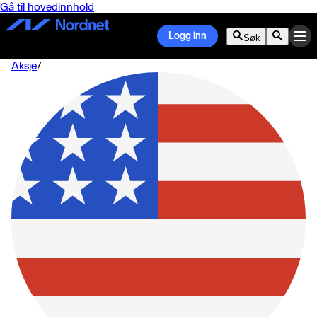
Gå til hovedinnhold
Logg inn
Søk
Aksje
/