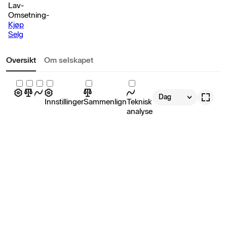
Lav
-
Omsetning
-
Kjøp
Selg
Oversikt
Om selskapet
Dag
Innstillinger
Sammenlign
Teknisk
analyse