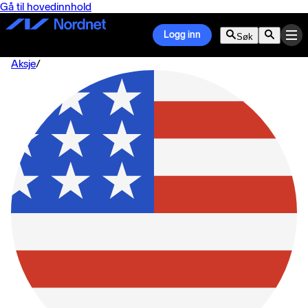
Gå til hovedinnhold
Logg inn
Søk
Aksje
/