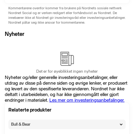
Kommentarene ovenfor kommer fra brukere på Nordnets sosiale nettverk
Nordnet Social og er verken redigert eller forhåndsvist av Nordnet. De
innebærer ikke at Nordnet gir investeringsråd eller investeringsanbefalinger.
Nordnet påtar seg ikke ansvar for kommentarene.
Nyheter
Det er for øyeblikket ingen nyheter
Nyheter og/eller generelle investeringsanbefalinger, eller
utdrag av disse på denne siden og øvrige lenker, er produsert
og levert av den spesifiserte leverandøren. Nordnet har ikke
deltatt i utarbeidelsen, og har ikke gjennomgått eller gjort
endringer i materialet.
Les mer om investeringsanbefalinger.
Relaterte produkter
Bull & Bear