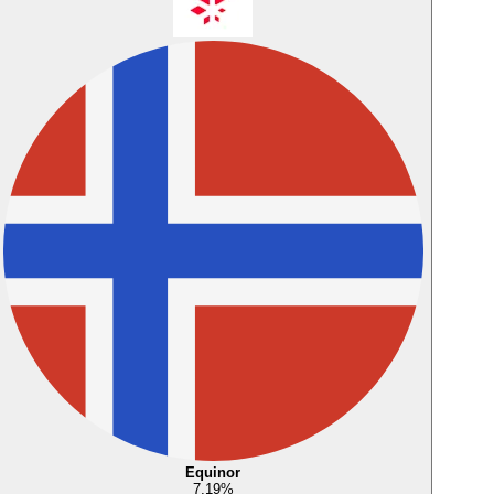
Equinor
7,19
%