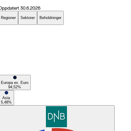
Oppdatert
30.6.2026
Regioner
Sektorer
Beholdninger
Europa ex. Euro
94,52
%
Asia
5,48
%