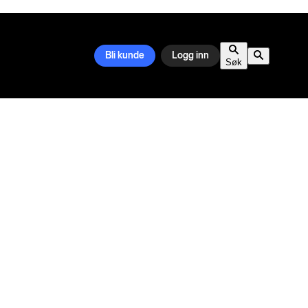
Bli kunde
Logg inn
Søk