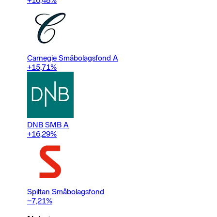
+16,48
%
Carnegie Småbolagsfond A
+15,71
%
DNB SMB A
+16,29
%
Spiltan Småbolagsfond
−7,21
%