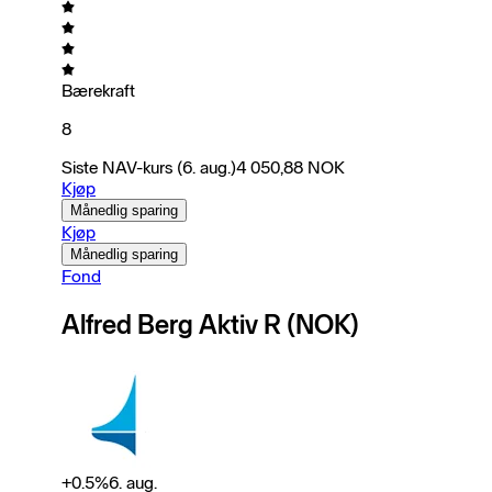
Bærekraft
8
Siste NAV-kurs
(6. aug.)
4 050,88
NOK
Kjøp
Månedlig sparing
Kjøp
Månedlig sparing
Fond
Alfred Berg Aktiv R (NOK)
+
0.5
%
6. aug.