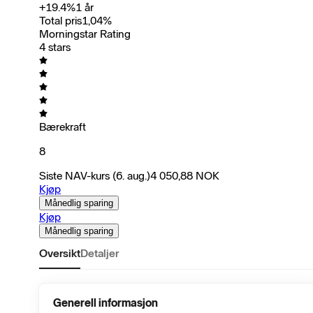
+
19.4
%
1 år
Total pris
1,04
%
Morningstar Rating
4 stars
Bærekraft
8
Siste NAV-kurs
(6. aug.)
4 050,88
NOK
Kjøp
Månedlig sparing
Kjøp
Månedlig sparing
Oversikt
Detaljer
Generell informasjon