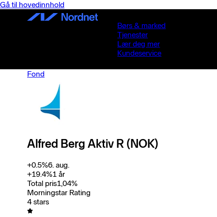
Gå til hovedinnhold
Børs & marked
Tjenester
Lær deg mer
Kundeservice
Fond
Alfred Berg Aktiv R (NOK)
+
0.5
%
6. aug.
+
19.4
%
1 år
Total pris
1,04
%
Morningstar Rating
4 stars