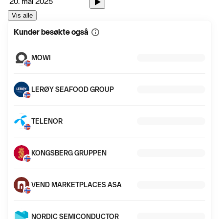
20. mai 2025
Vis alle
Kunder besøkte også
Vis
mer
informasjon
MOWI
LERØY SEAFOOD GROUP
TELENOR
KONGSBERG GRUPPEN
VEND MARKETPLACES ASA
NORDIC SEMICONDUCTOR