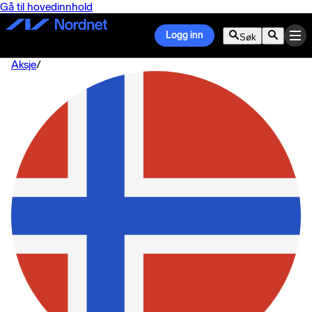
Gå til hovedinnhold
Logg inn
Søk
Aksje
/