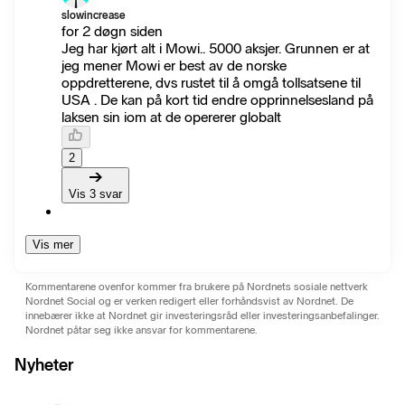
slowincrease
for 2 døgn siden
Jeg har kjørt alt i Mowi.. 5000 aksjer. Grunnen er at
jeg mener Mowi er best av de norske
oppdretterene, dvs rustet til å omgå tollsatsene til
USA . De kan på kort tid endre opprinnelsesland på
laksen sin iom at de opererer globalt
2
Vis 3 svar
Vis mer
Kommentarene ovenfor kommer fra brukere på Nordnets sosiale nettverk
Nordnet Social og er verken redigert eller forhåndsvist av Nordnet. De
innebærer ikke at Nordnet gir investeringsråd eller investeringsanbefalinger.
Nordnet påtar seg ikke ansvar for kommentarene.
Nyheter