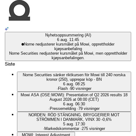
Nyhetsoppsummering (AI)
6 aug. 11:45
Norne nedjusterer kursmålet på Mowi, opprettholder
kjøpsanbefaling
Norne Securities nedjusterer kursmålet på Mowi, men opprettholder
kjøpsanbefalingen.
Siste
Norne Securities sänker riktkursen för Mowi till 240 norska
kronor (250), upprepar köp - BN
6 aug. 08:25
∙
Flash
∙
90 visninger
Mowi ASA (OSE:MOWI): Presentation of Q2 2026 results 18
August 2026 at 08:00 (CET)
6 aug. 06:30
∙
Pressemelding
∙
79 visninger
NORDEN: RÖD STÄNGNING, BRYGGERIER MOT
STRÖMMEN I DANMARK, VINX 30 -0,6%
5 aug. 17:30
∙
Markedskommentar
∙
275 visninger
MOWI: Interest Adjustment