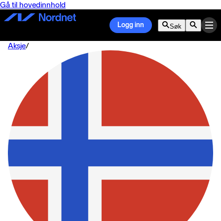
Gå til hovedinnhold
Logg inn
Søk
Aksje
/