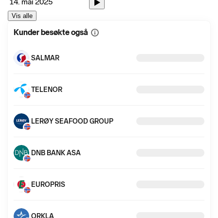
14. mai 2025
Vis alle
Kunder besøkte også
Vis
mer
informasjon
SALMAR
TELENOR
LERØY SEAFOOD GROUP
DNB BANK ASA
EUROPRIS
ORKLA