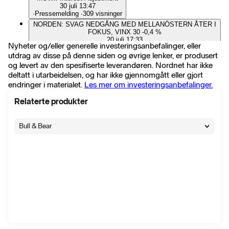
30 juli 13:47
∙
Pressemelding
∙
309 visninger
NORDEN: SVAG NEDGÅNG MED MELLANÖSTERN ÅTER I
FOKUS, VINX 30 -0,4 %
20 juli 17:33
Nyheter og/eller generelle investeringsanbefalinger, eller
∙
Markedskommentar
∙
265 visninger
utdrag av disse på denne siden og øvrige lenker, er produsert
NORDEN: MEST NEDÅT, STOREBRAND VINNARE I OSLO,
og levert av den spesifiserte leverandøren. Nordnet har ikke
VINX 30 -0,1%
15 juli 17:35
deltatt i utarbeidelsen, og har ikke gjennomgått eller gjort
∙
Markedskommentar
∙
120 visninger
endringer i materialet.
Les mer om investeringsanbefalinger.
MOWI: SLAKTVOLYM ÖKADE 13% 2 KV, OP EBIT 231
MLN EUR (EST 203)
Relaterte produkter
15 juli 07:22
∙
Selskapshendelser
∙
154 visninger
Bull & Bear
Mowis slaktvolym över konsensus i andra kvartalet
15 juli 06:46
∙
Selskapshendelser
∙
64 visninger
Mowi ASA (OSE:MOWI): Q2 2026 Trading update
15 juli 06:30
∙
Pressemelding
∙
128 visninger
Fearnley sänker riktkursen för Mowi till 225 norska kronor
(238), upprepar köp - BN
10 juli 06:24
∙
Flash
∙
51 visninger
Handelsbanken sänker riktkursen för Mowi till 240 norska
kronor (265), upprepar köp - BN
8 juli 08:47