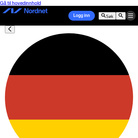
Gå til hovedinnhold
Logg inn
Søk