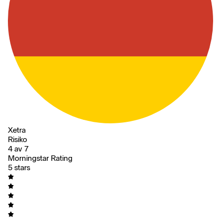
Xetra
Risiko
4 av 7
Morningstar Rating
5 stars