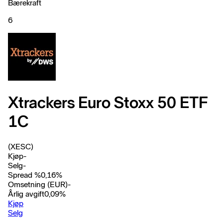
Bærekraft
6
Xtrackers Euro Stoxx 50 ETF
1C
(XESC)
Kjøp
-
Selg
-
Spread %
0,16
%
Omsetning (EUR)
-
Årlig avgift
0,09
%
Kjøp
Selg