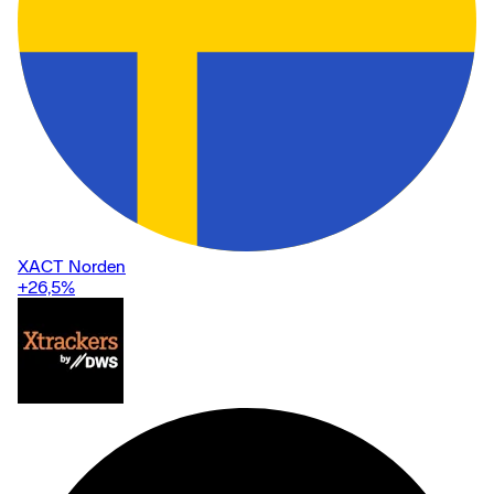
XACT Norden
+26,5
%