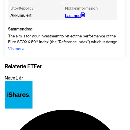
Utbyttepolicy
Nøkkelinformasjon
Akkumulert
Last ned
Sammendrag
The aim is for your investment to reflect the performance of the
Euro STOXX 50® Index (the "Reference Index") which is designed
to reflect the performance of the shares of 50 of the largest
Vis mer
companies in certain industry sectors in the Eurozone.
Relaterte ETFer
Navn
1 år