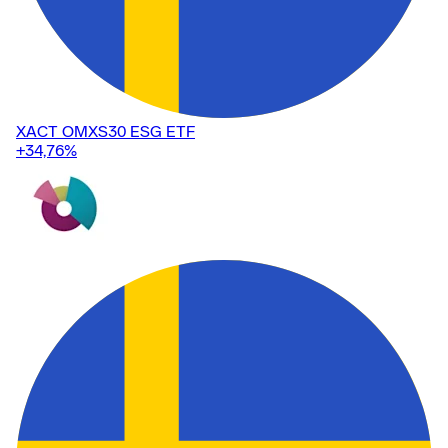
XACT OMXS30 ESG ETF
+34,76
%