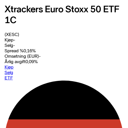
Xtrackers Euro Stoxx 50 ETF
1C
(XESC)
Kjøp
-
Selg
-
Spread %
0,16
%
Omsetning (EUR)
-
Årlig avgift
0,09
%
Kjøp
Selg
ETF