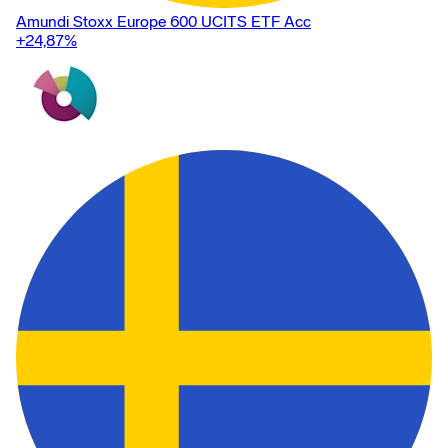
Amundi Stoxx Europe 600 UCITS ETF Acc
+24,87
%