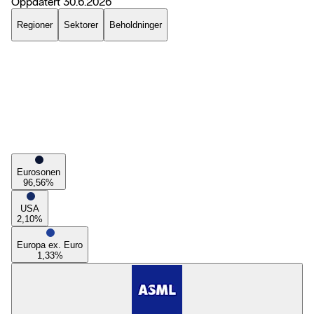
Oppdatert
30.6.2026
Regioner
Sektorer
Beholdninger
Eurosonen
96,56
%
USA
2,10
%
Europa ex. Euro
1,33
%