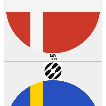
DSV
3,93
%