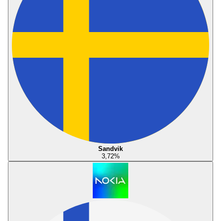
Sandvik
3,72
%