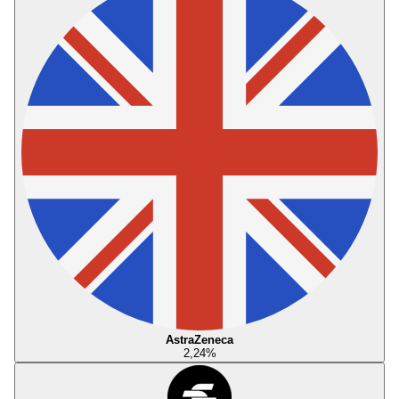
AstraZeneca
2,24
%