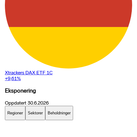
Xtrackers DAX ETF 1C
+9,61
%
Eksponering
Oppdatert
30.6.2026
Regioner
Sektorer
Beholdninger