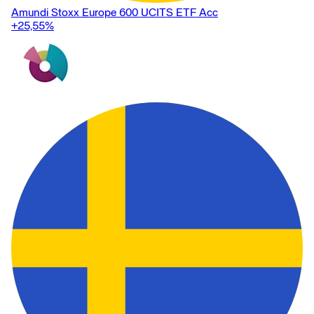
Amundi Stoxx Europe 600 UCITS ETF Acc
+25,55
%