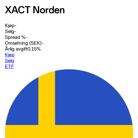
XACT Norden
Kjøp
-
Selg
-
Spread %
-
Omsetning (SEK)
-
Årlig avgift
0,15
%
Kjøp
Selg
ETF