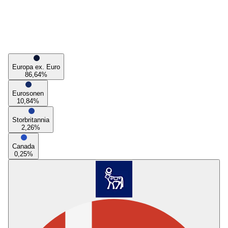
Europa ex. Euro
86,64
%
Eurosonen
10,84
%
Storbritannia
2,26
%
Canada
0,25
%