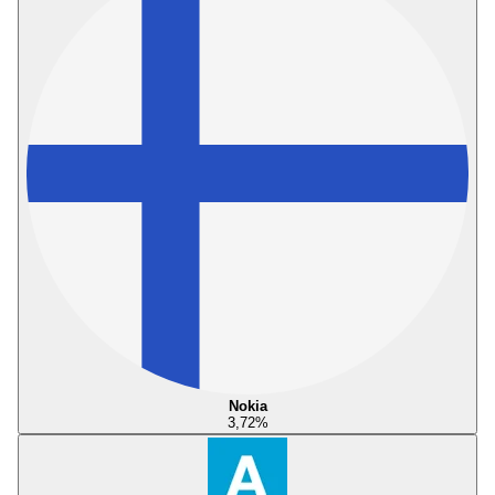
Nokia
3,72
%