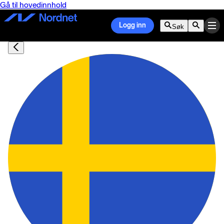
Gå til hovedinnhold
Logg inn
Søk