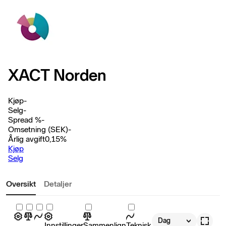
XACT Norden
Kjøp
-
Selg
-
Spread %
-
Omsetning (SEK)
-
Årlig avgift
0,15
%
Kjøp
Selg
Oversikt
Detaljer
Dag
Innstillinger
Sammenlign
Teknisk