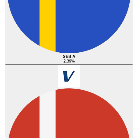
SEB A
2,39
%