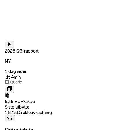
2026 Q3-rapport
NY
1 dag siden
‧
1t 4min
5,35
EUR
/
aksje
Siste utbytte
1,87
%
Direkteavkastning
Vis
Ordredybde