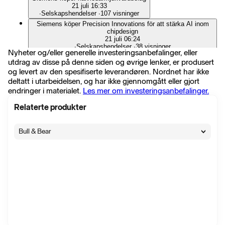
21 juli 16:33
∙
Selskapshendelser
∙
107 visninger
Siemens köper Precision Innovations för att stärka AI inom
chipdesign
21 juli 06:24
∙
Selskapshendelser
∙
38 visninger
Nyheter og/eller generelle investeringsanbefalinger, eller
Kinesiska Siemens-rivalen Inovance siktar på företagsköp i
utdrag av disse på denne siden og øvrige lenker, er produsert
Europa
og levert av den spesifiserte leverandøren. Nordnet har ikke
20 juli 08:15
∙
Selskapshendelser
∙
42 visninger
deltatt i utarbeidelsen, og har ikke gjennomgått eller gjort
endringer i materialet.
Les mer om investeringsanbefalinger.
Bofa: Datacentermarknaden kan växa över 30 procent årligen
- höjer riktkurser för flera industribolag
30 juni 11:26
Relaterte produkter
∙
Selskapshendelser
∙
585 visninger
EUROPABÖRSER: BLANDAT, REKYL I BANKSEKTORN,
Bull & Bear
STOXX 600 OFÖR
10 juni 17:35
∙
Markedskommentar
∙
84 visninger
SIEMENS: BACKAR NÅGOT EFTER 2 KV-RAPPORT
13 mai 09:59
∙
Selskapshendelser
∙
130 visninger
Siemens vinst och orderingång bättre än väntat - ska
återköpa aktier för upp till 6 miljarder euro
13 mai 07:25
∙
Selskapshendelser
∙
113 visninger
Siemens utser Mark Schneider till styrelseordförande
12 mai 17:06