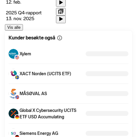
12. feb.
2025 Q4-rapport
13. nov. 2025
Vis alle
Kunder besøkte også
Vis
mer
informasjon
Xylem
XACT Norden (UCITS ETF)
MÅSØVAL AS
Global X Cybersecurity UCITS
ETF USD Accumulating
Siemens Energy AG