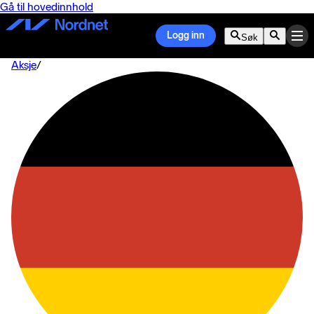
Gå til hovedinnhold
Logg inn
Søk
Aksje
/