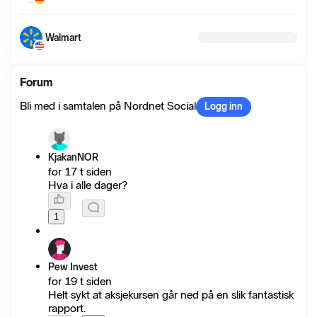
Walmart
Forum
Bli med i samtalen på Nordnet Social
Logg inn
KjakanNOR
for 17 t siden
Hva i alle dager?
1
Pew Invest
for 19 t siden
Helt sykt at aksjekursen går ned på en slik fantastisk
rapport.