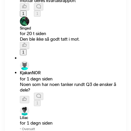
mottar deres kvartalsrapport
1
1
Singed
for 20 t siden
Den ble ikke så godt tatt i mot.
1
KjakanNOR
for 1 døgn siden
Noen som har noen tanker rundt Q3 de ønsker å
dele?
1
Liliac
for 1 døgn siden
·
Oversatt