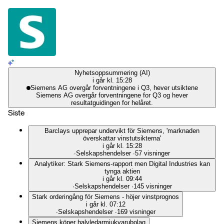
Nyhetsoppsummering (AI)
i går kl. 15:28
Siemens AG overgår forventningene i Q3, hever utsiktene
Siemens AG overgår forventningene for Q3 og hever
resultatguidingen for helåret.
Siste
Barclays upprepar undervikt för Siemens, 'marknaden
överskattar vinstutsikterna'
i går kl. 15:28
∙
Selskapshendelser
∙
57 visninger
Analytiker: Stark Siemens-rapport men Digital Industries kan
tynga aktien
i går kl. 09:44
∙
Selskapshendelser
∙
145 visninger
Stark orderingång för Siemens - höjer vinstprognos
i går kl. 07:12
∙
Selskapshendelser
∙
169 visninger
Siemens köper halvledarmjukvarubolag