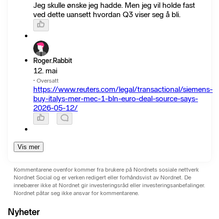
Jeg skulle ønske jeg hadde. Men jeg vil holde fast
ved dette uansett hvordan Q3 viser seg å bli.
Roger.Rabbit
12. mai
·
Oversatt
https://www.reuters.com/legal/transactional/siemens-
buy-italys-mer-mec-1-bln-euro-deal-source-says-
2026-05-12/
Vis mer
Kommentarene ovenfor kommer fra brukere på Nordnets sosiale nettverk
Nordnet Social og er verken redigert eller forhåndsvist av Nordnet. De
innebærer ikke at Nordnet gir investeringsråd eller investeringsanbefalinger.
Nordnet påtar seg ikke ansvar for kommentarene.
Nyheter