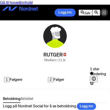
Gå til hovedinnhold
Logg inn
Søk
RUTGER
Medlem i 11 år
1 star
Vurdering
Følgere
Følger
1
2
Beholdning
Aktivitet
Logg på Nordnet Social for å se beholdning.
Logg inn