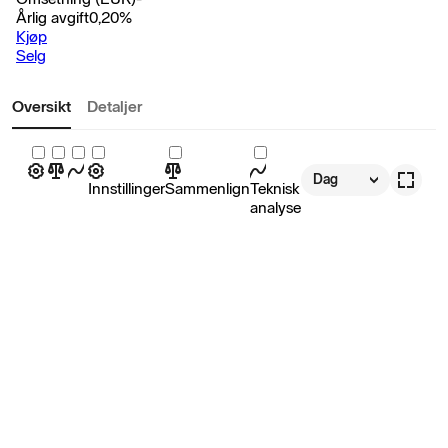
Årlig avgift
0,20
%
Kjøp
Selg
Oversikt
Detaljer
Dag
Innstillinger
Sammenlign
Teknisk
analyse