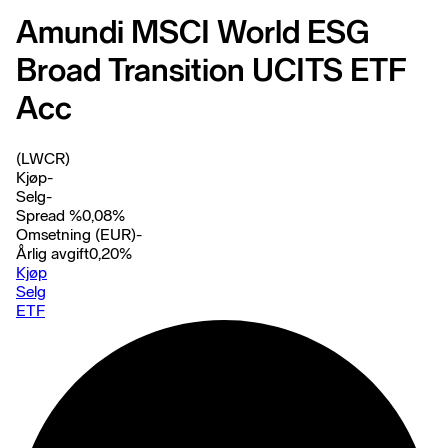
Amundi MSCI World ESG
Broad Transition UCITS ETF
Acc
(LWCR)
Kjøp
-
Selg
-
Spread %
0,08
%
Omsetning (EUR)
-
Årlig avgift
0,20
%
Kjøp
Selg
ETF