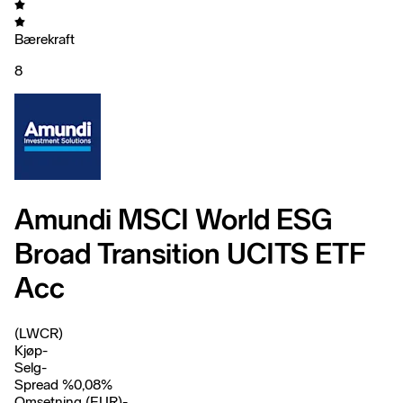
Bærekraft
8
Amundi MSCI World ESG
Broad Transition UCITS ETF
Acc
(LWCR)
Kjøp
-
Selg
-
Spread %
0,08
%
Omsetning (EUR)
-