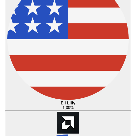
Eli Lilly
1,00
%