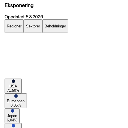
Eksponering
Oppdatert
5.8.2026
Regioner
Sektorer
Beholdninger
USA
71,50
%
Eurosonen
8,35
%
Japan
6,04
%