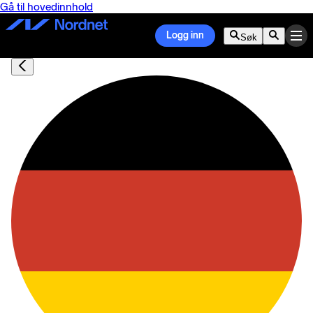
Gå til hovedinnhold
Logg inn
Søk