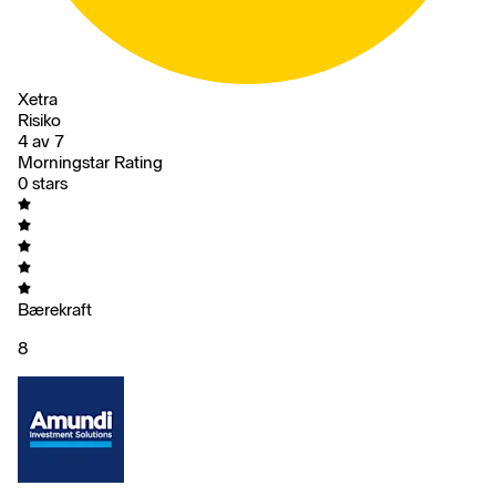
Xetra
Risiko
4 av 7
Morningstar Rating
0 stars
Bærekraft
8