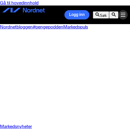
Gå til hovedinnhold
Logg inn
Søk
Nordnetbloggen
#pengepodden
Markedspuls
Markedsnyheter