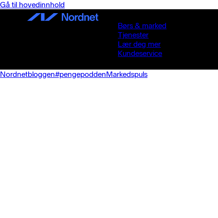
Gå til hovedinnhold
Børs & marked
Tjenester
Lær deg mer
Kundeservice
Nordnetbloggen
#pengepodden
Markedspuls