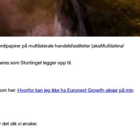
dipapirer på multilaterale handelsfasiliteter (aka
Multilateral
res som Stortinget legger opp til.
r om her:
Hvorfor kan jeg ikke ha Euronext Growth-aksjer på min
det slik vi ønsker.