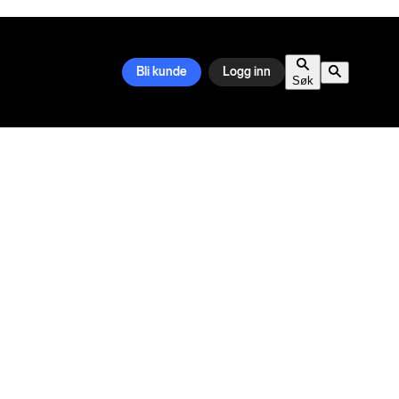
Bli kunde
Logg inn
Søk