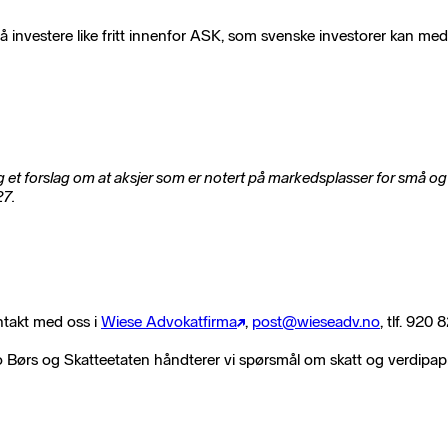
il å investere like fritt innenfor ASK, som svenske investorer kan 
et forslag om at aksjer som er notert på markedsplasser for små og m
27.
ontakt med oss i
Wiese Advokatfirma
,
post@wieseadv.no
, tlf. 920
o Børs og Skatteetaten håndterer vi spørsmål om skatt og verdipapire