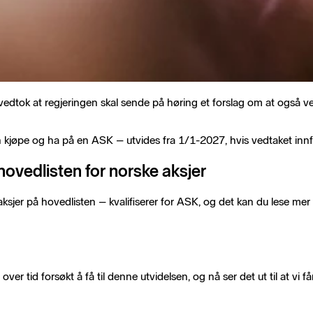
 vedtok at regjeringen skal sende på høring et forslag om at også ver
 kjøpe og ha på en ASK – utvides fra 1/1-2027, hvis vedtaket innfø
hovedlisten for norske aksjer
– aksjer på hovedlisten – kvalifiserer for ASK, og det kan du lese me
 tid forsøkt å få til denne utvidelsen, og nå ser det ut til at vi får 