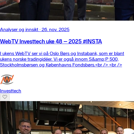
Analyser og innsikt
·
26. nov. 2025
WebTV Investtech uke 48 – 2025 #INSTA
I ukens WebTV ser vi på Oslo Børs og Instabank, som er blant
ukens norske tradingidéer. Vi er også innom S&amp;P 500,
Stockholmsbørsen og Københavns Fondsbørs.<br /> <br />
Investtech