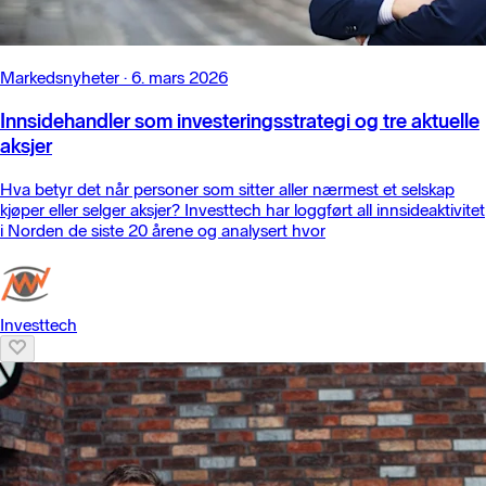
Markedsnyheter
·
6. mars 2026
Innsidehandler som investeringsstrategi og tre aktuelle
aksjer
Hva betyr det når personer som sitter aller nærmest et selskap
kjøper eller selger aksjer? Investtech har loggført all innsideaktivitet
i Norden de siste 20 årene og analysert hvor
Investtech