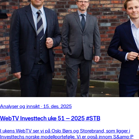
Analyser og innsikt
·
15. des. 2025
WebTV Investtech uke 51 – 2025 #STB
I ukens WebTV ser vi på Oslo Børs og Storebrand, som ligger i
Investtechs norske modellportefølje. Vi er også innom S&amp;P