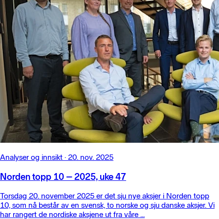
Analyser og innsikt
·
20. nov. 2025
Norden topp 10 – 2025, uke 47
Torsdag 20. november 2025 er det sju nye aksjer i Norden topp
10, som nå består av en svensk, to norske og sju danske aksjer. Vi
har rangert de nordiske aksjene ut fra våre ...