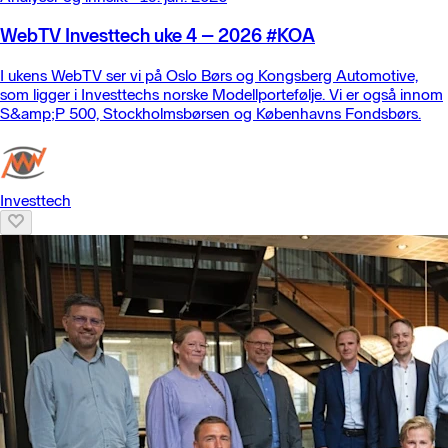
WebTV Investtech uke 4 – 2026 #KOA
I ukens WebTV ser vi på Oslo Børs og Kongsberg Automotive,
som ligger i Investtechs norske Modellportefølje. Vi er også innom
S&amp;P 500, Stockholmsbørsen og Københavns Fondsbørs.
Investtech