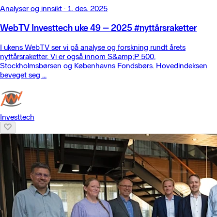
Analyser og innsikt
·
1. des. 2025
WebTV Investtech uke 49 – 2025 #nyttårsraketter
I ukens WebTV ser vi på analyse og forskning rundt årets
nyttårsraketter. Vi er også innom S&amp;P 500,
Stockholmsbørsen og Københavns Fondsbørs. Hovedindeksen
beveget seg ...
Investtech