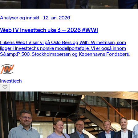
Analyser og innsikt
·
12. jan. 2026
WebTV Investtech uke 3 – 2026 #WWI
I ukens WebTV ser vi på Oslo Børs og Wilh. Wilhelmsen, som
ligger i Investtechs norske modellportefølje. Vi er også innom
S&amp;P 500, Stockholmsbørsen og Københavns Fondsbørs.
Investtech