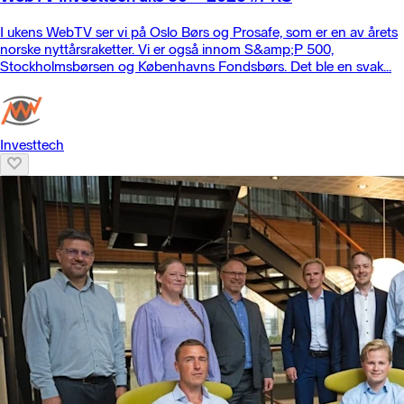
I ukens WebTV ser vi på Oslo Børs og Prosafe, som er en av årets
norske nyttårsraketter. Vi er også innom S&amp;P 500,
Stockholmsbørsen og Københavns Fondsbørs. Det ble en svak...
Investtech