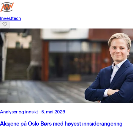
Investtech
Analyser og innsikt
·
5. mai 2026
Aksjene på Oslo Børs med høyest innsiderangering