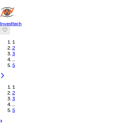
Investtech
1
2
3
...
5
1
2
3
...
5