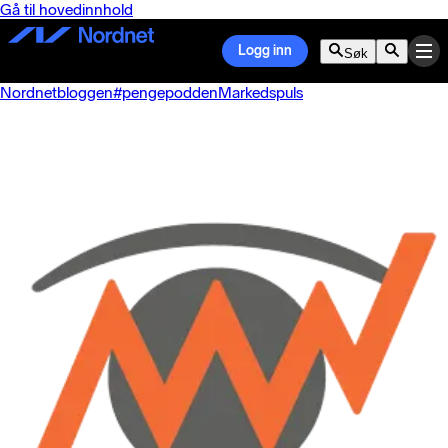
Gå til hovedinnhold
Logg inn
Søk
Nordnetbloggen
#pengepodden
Markedspuls