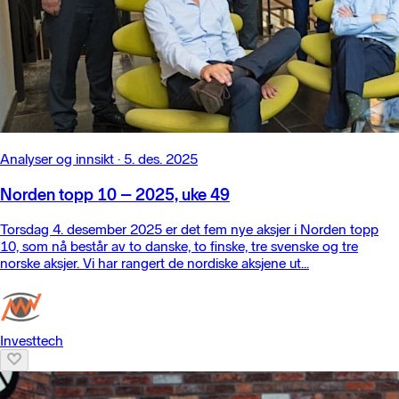
Analyser og innsikt
·
5. des. 2025
Norden topp 10 – 2025, uke 49
Torsdag 4. desember 2025 er det fem nye aksjer i Norden topp
10, som nå består av to danske, to finske, tre svenske og tre
norske aksjer. Vi har rangert de nordiske aksjene ut...
Investtech