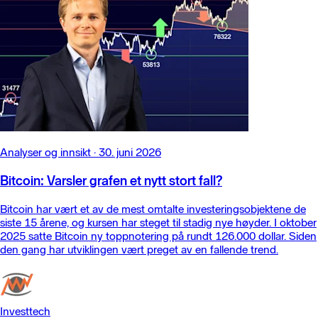
Analyser og innsikt
·
30. juni 2026
Bitcoin: Varsler grafen et nytt stort fall?
Bitcoin har vært et av de mest omtalte investeringsobjektene de
siste 15 årene, og kursen har steget til stadig nye høyder. I oktober
2025 satte Bitcoin ny toppnotering på rundt 126.000 dollar. Siden
den gang har utviklingen vært preget av en fallende trend.
Investtech