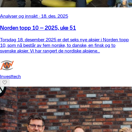
Analyser og innsikt
·
18. des. 2025
Norden topp 10 – 2025, uke 51
Torsdag 18. desember 2025 er det seks nye aksjer i Norden topp
10, som nå består av fem norske, to danske, en finsk og to
svenske aksjer. Vi har rangert de nordiske aksjene...
Investtech