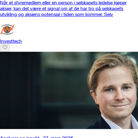
Når et styremedlem eller en person i selskapets ledelse kjøper
aksjer, kan det være et signal om at de har tro på selskapets
utvikling og aksjens potensial i tiden som kommer. Selv
Investtech