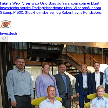
I ukens WebTV ser vi på Oslo Børs og Yara, som som er blant
Investtechs norske Tradingidéer denne uken. Vi er også innom
S&amp;P 500, Stockholmsbørsen og Københavns Fondsbørs.
Investtech