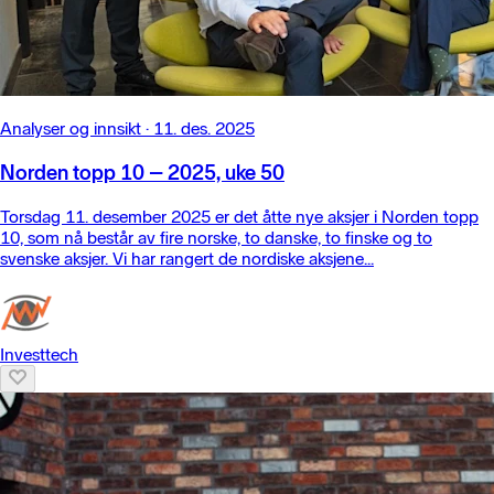
Analyser og innsikt
·
11. des. 2025
Norden topp 10 – 2025, uke 50
Torsdag 11. desember 2025 er det åtte nye aksjer i Norden topp
10, som nå består av fire norske, to danske, to finske og to
svenske aksjer. Vi har rangert de nordiske aksjene...
Investtech