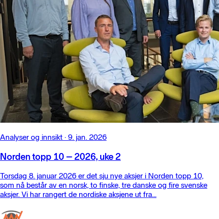
Analyser og innsikt
·
9. jan. 2026
Norden topp 10 – 2026, uke 2
Torsdag 8. januar 2026 er det sju nye aksjer i Norden topp 10,
som nå består av en norsk, to finske, tre danske og fire svenske
aksjer. Vi har rangert de nordiske aksjene ut fra...