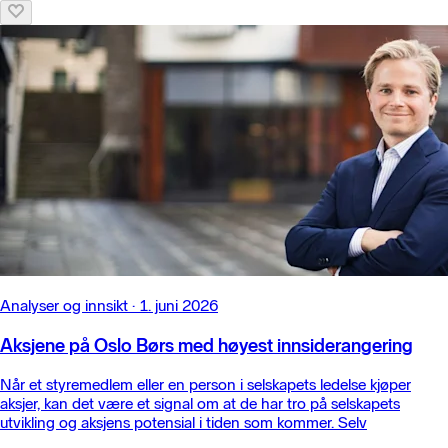
Analyser og innsikt
·
1. juni 2026
Aksjene på Oslo Børs med høyest innsiderangering
Når et styremedlem eller en person i selskapets ledelse kjøper
aksjer, kan det være et signal om at de har tro på selskapets
utvikling og aksjens potensial i tiden som kommer. Selv