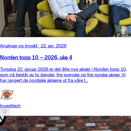
Analyser og innsikt
·
22. jan. 2026
Norden topp 10 – 2026, uke 4
Torsdag 22. januar 2026 er det åtte nye aksjer i Norden topp 10,
som nå består av to danske, fire svenske og fire norske aksjer. Vi
har rangert de nordiske aksjene ut fra våre t...
Investtech