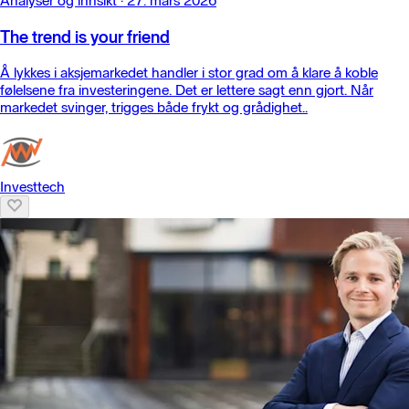
Analyser og innsikt
·
27. mars 2026
The trend is your friend
Å lykkes i aksjemarkedet handler i stor grad om å klare å koble
følelsene fra investeringene. Det er lettere sagt enn gjort. Når
markedet svinger, trigges både frykt og grådighet..
Investtech