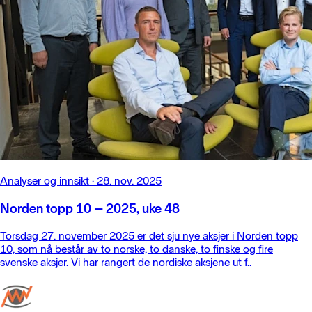
Analyser og innsikt
·
28. nov. 2025
Norden topp 10 – 2025, uke 48
Torsdag 27. november 2025 er det sju nye aksjer i Norden topp
10, som nå består av to norske, to danske, to finske og fire
svenske aksjer. Vi har rangert de nordiske aksjene ut f..