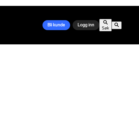
Bli kunde
Logg inn
Søk