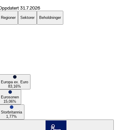
Oppdatert
31.7.2026
Regioner
Sektorer
Beholdninger
Europa ex. Euro
83,16
%
Eurosonen
15,06
%
Storbritannia
1,77
%