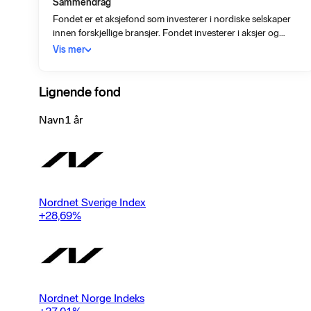
Sammendrag
Fondet er et aksjefond som investerer i nordiske selskaper
innen forskjellige bransjer. Fondet investerer i aksjer og
aksjerelaterte omsettelige verdipapirer og kan investere
Vis mer
opptil 10 % av fondets verdi i andre fond.
Derivatinstrumenter kan anvendes som et ledd i fondets
investeringsstrategi.
Lignende fond
Navn
1 år
Nordnet Sverige Index
+28,69
%
Nordnet Norge Indeks