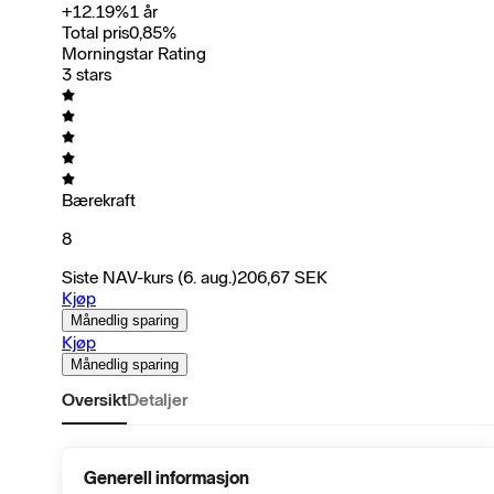
+
12.19
%
1 år
Total pris
0,85
%
Morningstar Rating
3 stars
Bærekraft
8
Siste NAV-kurs
(6. aug.)
206,67
SEK
Kjøp
Månedlig sparing
Kjøp
Månedlig sparing
Oversikt
Detaljer
Generell informasjon