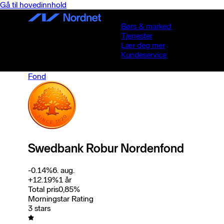
Gå til hovedinnhold
Børs & marked
Tjenester
Lær deg mer
Kundeservice
Fond
Swedbank Robur Nordenfond
-0.14
%
6. aug.
+
12.19
%
1 år
Total pris
0,85
%
Morningstar Rating
3 stars