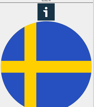
8,81
%