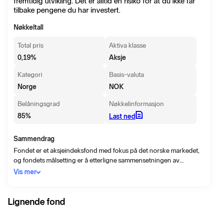
fremtidig utvikling. Det er alltid en risiko for at du ikke får
tilbake pengene du har investert.
Nøkkeltall
Total pris
Aktiva klasse
0,19
%
Aksje
Kategori
Basis-valuta
Norge
NOK
Belåningsgrad
Nøkkelinformasjon
85
%
Last ned
Sammendrag
Fondet er et aksjeindeksfond med fokus på det norske markedet,
og fondets målsetting er å etterligne sammensetningen av
aksjeindeksen OBX og dermed også reflektere avkastningen som
Vis mer
genereres av indeksen. Fondet investerer hovedsakelig i aksjer og
andre omsettelige aksjerelaterte verdipapirer. Fondet kan anvende
derivatinstrumenter som et ledd i sin investeringspolicy.
Lignende fond