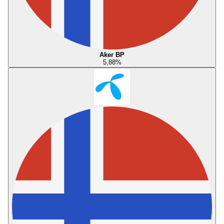
Aker BP
5,88
%