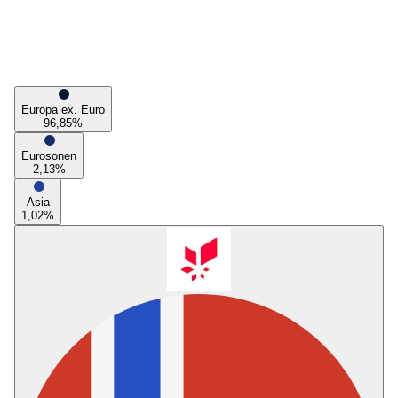
Europa ex. Euro
96,85
%
Eurosonen
2,13
%
Asia
1,02
%