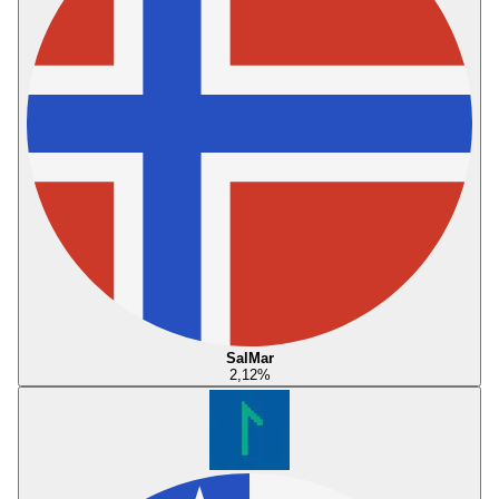
SalMar
2,12
%