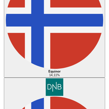
Equinor
14,11
%