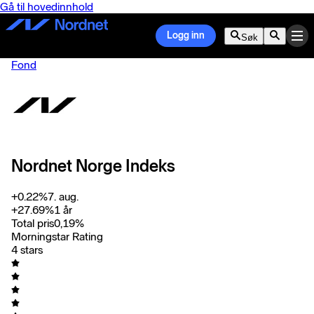
Gå til hovedinnhold
Logg inn
Søk
Fond
Nordnet Norge Indeks
+
0.22
%
7. aug.
+
27.69
%
1 år
Total pris
0,19
%
Morningstar Rating
4 stars